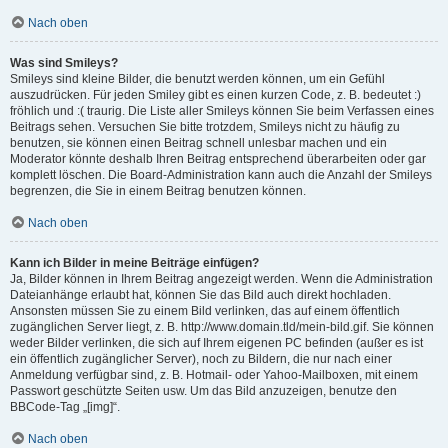
Nach oben
Was sind Smileys?
Smileys sind kleine Bilder, die benutzt werden können, um ein Gefühl
auszudrücken. Für jeden Smiley gibt es einen kurzen Code, z. B. bedeutet :)
fröhlich und :( traurig. Die Liste aller Smileys können Sie beim Verfassen eines
Beitrags sehen. Versuchen Sie bitte trotzdem, Smileys nicht zu häufig zu
benutzen, sie können einen Beitrag schnell unlesbar machen und ein
Moderator könnte deshalb Ihren Beitrag entsprechend überarbeiten oder gar
komplett löschen. Die Board-Administration kann auch die Anzahl der Smileys
begrenzen, die Sie in einem Beitrag benutzen können.
Nach oben
Kann ich Bilder in meine Beiträge einfügen?
Ja, Bilder können in Ihrem Beitrag angezeigt werden. Wenn die Administration
Dateianhänge erlaubt hat, können Sie das Bild auch direkt hochladen.
Ansonsten müssen Sie zu einem Bild verlinken, das auf einem öffentlich
zugänglichen Server liegt, z. B. http://www.domain.tld/mein-bild.gif. Sie können
weder Bilder verlinken, die sich auf Ihrem eigenen PC befinden (außer es ist
ein öffentlich zugänglicher Server), noch zu Bildern, die nur nach einer
Anmeldung verfügbar sind, z. B. Hotmail- oder Yahoo-Mailboxen, mit einem
Passwort geschützte Seiten usw. Um das Bild anzuzeigen, benutze den
BBCode-Tag „[img]“.
Nach oben