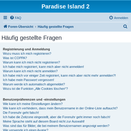
Paradise Island 2
FAQ
Anmelden
S
Foren-Übersicht
Häufig gestellte Fragen
u
Häufig gestellte Fragen
c
h
Registrierung und Anmeldung
Wozu muss ich mich registrieren?
e
Was ist COPPA?
Warum kann ich mich nicht registrieren?
Ich habe mich registriert, kann mich aber nicht anmelden!
Warum kann ich mich nicht anmelden?
Ich habe mich vor einiger Zeit registriert, kann mich aber nicht mehr anmelden?!
Ich habe mein Passwort vergessen!
Warum werde ich automatisch abgemeldet?
Wozu ist die Funktion „Alle Cookies löschen“?
Benutzerpräferenzen und -einstellungen
Wie kann ich meine Einstellungen ändern?
Wie kann ich verhindern, dass mein Benutzername in der Online-Liste auftaucht?
Die Forenuhr geht falsch!
Ich habe die Zeitzone eingestellt, aber die Forenuhr geht immer noch falsch!
Meine Sprache steht auf diesem Board nicht zur Auswahl!
Was sind das für Bilder, die bei meinem Benutzernamen angezeigt werden?
Wie verwende ich einen Avatar?