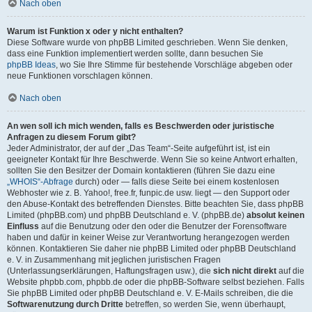
Nach oben
Warum ist Funktion x oder y nicht enthalten?
Diese Software wurde von phpBB Limited geschrieben. Wenn Sie denken,
dass eine Funktion implementiert werden sollte, dann besuchen Sie
phpBB Ideas
, wo Sie Ihre Stimme für bestehende Vorschläge abgeben oder
neue Funktionen vorschlagen können.
Nach oben
An wen soll ich mich wenden, falls es Beschwerden oder juristische
Anfragen zu diesem Forum gibt?
Jeder Administrator, der auf der „Das Team“-Seite aufgeführt ist, ist ein
geeigneter Kontakt für Ihre Beschwerde. Wenn Sie so keine Antwort erhalten,
sollten Sie den Besitzer der Domain kontaktieren (führen Sie dazu eine
„WHOIS“-Abfrage
durch) oder — falls diese Seite bei einem kostenlosen
Webhoster wie z. B. Yahoo!, free.fr, funpic.de usw. liegt — den Support oder
den Abuse-Kontakt des betreffenden Dienstes. Bitte beachten Sie, dass phpBB
Limited (phpBB.com) und phpBB Deutschland e. V. (phpBB.de)
absolut keinen
Einfluss
auf die Benutzung oder den oder die Benutzer der Forensoftware
haben und dafür in keiner Weise zur Verantwortung herangezogen werden
können. Kontaktieren Sie daher nie phpBB Limited oder phpBB Deutschland
e. V. in Zusammenhang mit jeglichen juristischen Fragen
(Unterlassungserklärungen, Haftungsfragen usw.), die
sich nicht direkt
auf die
Website phpbb.com, phpbb.de oder die phpBB-Software selbst beziehen. Falls
Sie phpBB Limited oder phpBB Deutschland e. V. E-Mails schreiben, die die
Softwarenutzung durch Dritte
betreffen, so werden Sie, wenn überhaupt,