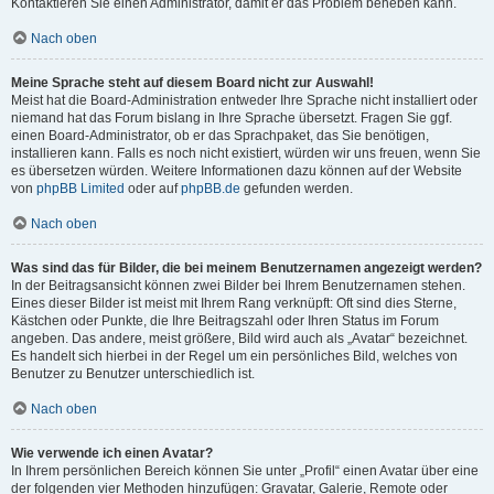
Kontaktieren Sie einen Administrator, damit er das Problem beheben kann.
Nach oben
Meine Sprache steht auf diesem Board nicht zur Auswahl!
Meist hat die Board-Administration entweder Ihre Sprache nicht installiert oder
niemand hat das Forum bislang in Ihre Sprache übersetzt. Fragen Sie ggf.
einen Board-Administrator, ob er das Sprachpaket, das Sie benötigen,
installieren kann. Falls es noch nicht existiert, würden wir uns freuen, wenn Sie
es übersetzen würden. Weitere Informationen dazu können auf der Website
von
phpBB Limited
oder auf
phpBB.de
gefunden werden.
Nach oben
Was sind das für Bilder, die bei meinem Benutzernamen angezeigt werden?
In der Beitragsansicht können zwei Bilder bei Ihrem Benutzernamen stehen.
Eines dieser Bilder ist meist mit Ihrem Rang verknüpft: Oft sind dies Sterne,
Kästchen oder Punkte, die Ihre Beitragszahl oder Ihren Status im Forum
angeben. Das andere, meist größere, Bild wird auch als „Avatar“ bezeichnet.
Es handelt sich hierbei in der Regel um ein persönliches Bild, welches von
Benutzer zu Benutzer unterschiedlich ist.
Nach oben
Wie verwende ich einen Avatar?
In Ihrem persönlichen Bereich können Sie unter „Profil“ einen Avatar über eine
der folgenden vier Methoden hinzufügen: Gravatar, Galerie, Remote oder