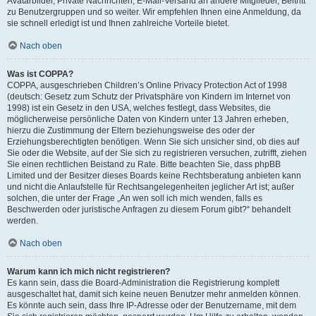
Avatarbilder, Private Nachrichten, E-Mail-Versand an andere Mitglieder, Beitritt
zu Benutzergruppen und so weiter. Wir empfehlen Ihnen eine Anmeldung, da
sie schnell erledigt ist und Ihnen zahlreiche Vorteile bietet.
Nach oben
Was ist COPPA?
COPPA, ausgeschrieben Children’s Online Privacy Protection Act of 1998
(deutsch: Gesetz zum Schutz der Privatsphäre von Kindern im Internet von
1998) ist ein Gesetz in den USA, welches festlegt, dass Websites, die
möglicherweise persönliche Daten von Kindern unter 13 Jahren erheben,
hierzu die Zustimmung der Eltern beziehungsweise des oder der
Erziehungsberechtigten benötigen. Wenn Sie sich unsicher sind, ob dies auf
Sie oder die Website, auf der Sie sich zu registrieren versuchen, zutrifft, ziehen
Sie einen rechtlichen Beistand zu Rate. Bitte beachten Sie, dass phpBB
Limited und der Besitzer dieses Boards keine Rechtsberatung anbieten kann
und nicht die Anlaufstelle für Rechtsangelegenheiten jeglicher Art ist; außer
solchen, die unter der Frage „An wen soll ich mich wenden, falls es
Beschwerden oder juristische Anfragen zu diesem Forum gibt?“ behandelt
werden.
Nach oben
Warum kann ich mich nicht registrieren?
Es kann sein, dass die Board-Administration die Registrierung komplett
ausgeschaltet hat, damit sich keine neuen Benutzer mehr anmelden können.
Es könnte auch sein, dass Ihre IP-Adresse oder der Benutzername, mit dem