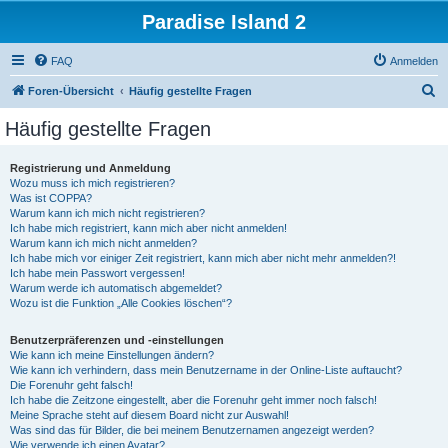
Paradise Island 2
FAQ
Anmelden
S
Foren-Übersicht
Häufig gestellte Fragen
u
Häufig gestellte Fragen
c
h
Registrierung und Anmeldung
Wozu muss ich mich registrieren?
e
Was ist COPPA?
Warum kann ich mich nicht registrieren?
Ich habe mich registriert, kann mich aber nicht anmelden!
Warum kann ich mich nicht anmelden?
Ich habe mich vor einiger Zeit registriert, kann mich aber nicht mehr anmelden?!
Ich habe mein Passwort vergessen!
Warum werde ich automatisch abgemeldet?
Wozu ist die Funktion „Alle Cookies löschen“?
Benutzerpräferenzen und -einstellungen
Wie kann ich meine Einstellungen ändern?
Wie kann ich verhindern, dass mein Benutzername in der Online-Liste auftaucht?
Die Forenuhr geht falsch!
Ich habe die Zeitzone eingestellt, aber die Forenuhr geht immer noch falsch!
Meine Sprache steht auf diesem Board nicht zur Auswahl!
Was sind das für Bilder, die bei meinem Benutzernamen angezeigt werden?
Wie verwende ich einen Avatar?