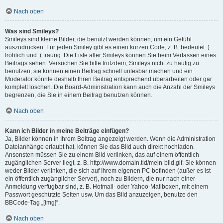
Nach oben
Was sind Smileys?
Smileys sind kleine Bilder, die benutzt werden können, um ein Gefühl
auszudrücken. Für jeden Smiley gibt es einen kurzen Code, z. B. bedeutet :)
fröhlich und :( traurig. Die Liste aller Smileys können Sie beim Verfassen eines
Beitrags sehen. Versuchen Sie bitte trotzdem, Smileys nicht zu häufig zu
benutzen, sie können einen Beitrag schnell unlesbar machen und ein
Moderator könnte deshalb Ihren Beitrag entsprechend überarbeiten oder gar
komplett löschen. Die Board-Administration kann auch die Anzahl der Smileys
begrenzen, die Sie in einem Beitrag benutzen können.
Nach oben
Kann ich Bilder in meine Beiträge einfügen?
Ja, Bilder können in Ihrem Beitrag angezeigt werden. Wenn die Administration
Dateianhänge erlaubt hat, können Sie das Bild auch direkt hochladen.
Ansonsten müssen Sie zu einem Bild verlinken, das auf einem öffentlich
zugänglichen Server liegt, z. B. http://www.domain.tld/mein-bild.gif. Sie können
weder Bilder verlinken, die sich auf Ihrem eigenen PC befinden (außer es ist
ein öffentlich zugänglicher Server), noch zu Bildern, die nur nach einer
Anmeldung verfügbar sind, z. B. Hotmail- oder Yahoo-Mailboxen, mit einem
Passwort geschützte Seiten usw. Um das Bild anzuzeigen, benutze den
BBCode-Tag „[img]“.
Nach oben