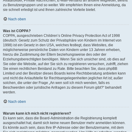
Avatarbilder, Private Nachrichten, E-Mail-Versand an andere Mitglieder, Beitritt
zu Benutzergruppen und so weiter. Wir empfehlen Ihnen eine Anmeldung, da
sie schnell erledigt ist und Ihnen zahlreiche Vorteile bietet.
Nach oben
Was ist COPPA?
COPPA, ausgeschrieben Children’s Online Privacy Protection Act of 1998
(deutsch: Gesetz zum Schutz der Privatsphäre von Kindern im Internet von
1998) ist ein Gesetz in den USA, welches festlegt, dass Websites, die
möglicherweise persönliche Daten von Kindern unter 13 Jahren erheben,
hierzu die Zustimmung der Eltern beziehungsweise des oder der
Erziehungsberechtigten benötigen. Wenn Sie sich unsicher sind, ob dies auf
Sie oder die Website, auf der Sie sich zu registrieren versuchen, zutrifft, ziehen
Sie einen rechtlichen Beistand zu Rate. Bitte beachten Sie, dass phpBB
Limited und der Besitzer dieses Boards keine Rechtsberatung anbieten kann
und nicht die Anlaufstelle für Rechtsangelegenheiten jeglicher Art ist; außer
solchen, die unter der Frage „An wen soll ich mich wenden, falls es
Beschwerden oder juristische Anfragen zu diesem Forum gibt?“ behandelt
werden.
Nach oben
Warum kann ich mich nicht registrieren?
Es kann sein, dass die Board-Administration die Registrierung komplett
ausgeschaltet hat, damit sich keine neuen Benutzer mehr anmelden können.
Es könnte auch sein, dass Ihre IP-Adresse oder der Benutzername, mit dem