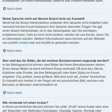
Kontaktieren Sie einen Administrator, damit er das Problem beheben kann.
Nach oben
Meine Sprache steht auf diesem Board nicht zur Auswahl!
Meist hat die Board-Administration entweder Ihre Sprache nicht installiert oder
niemand hat das Forum bislang in Ihre Sprache übersetzt. Fragen Sie ggf.
einen Board-Administrator, ob er das Sprachpaket, das Sie benötigen,
installieren kann. Falls es noch nicht existiert, würden wir uns freuen, wenn Sie
es übersetzen würden. Weitere Informationen dazu können auf der Website
von
phpBB Limited
oder auf
phpBB.de
gefunden werden.
Nach oben
Was sind das für Bilder, die bei meinem Benutzernamen angezeigt werden?
In der Beitragsansicht können zwei Bilder bei Ihrem Benutzernamen stehen.
Eines dieser Bilder ist meist mit Ihrem Rang verknüpft: Oft sind dies Sterne,
Kästchen oder Punkte, die Ihre Beitragszahl oder Ihren Status im Forum
angeben. Das andere, meist größere, Bild wird auch als „Avatar“ bezeichnet.
Es handelt sich hierbei in der Regel um ein persönliches Bild, welches von
Benutzer zu Benutzer unterschiedlich ist.
Nach oben
Wie verwende ich einen Avatar?
In Ihrem persönlichen Bereich können Sie unter „Profil“ einen Avatar über eine
der folgenden vier Methoden hinzufügen: Gravatar, Galerie, Remote oder