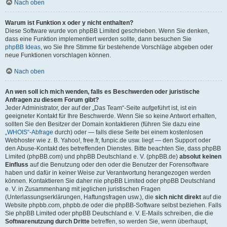
Nach oben
Warum ist Funktion x oder y nicht enthalten?
Diese Software wurde von phpBB Limited geschrieben. Wenn Sie denken,
dass eine Funktion implementiert werden sollte, dann besuchen Sie
phpBB Ideas
, wo Sie Ihre Stimme für bestehende Vorschläge abgeben oder
neue Funktionen vorschlagen können.
Nach oben
An wen soll ich mich wenden, falls es Beschwerden oder juristische
Anfragen zu diesem Forum gibt?
Jeder Administrator, der auf der „Das Team“-Seite aufgeführt ist, ist ein
geeigneter Kontakt für Ihre Beschwerde. Wenn Sie so keine Antwort erhalten,
sollten Sie den Besitzer der Domain kontaktieren (führen Sie dazu eine
„WHOIS“-Abfrage
durch) oder — falls diese Seite bei einem kostenlosen
Webhoster wie z. B. Yahoo!, free.fr, funpic.de usw. liegt — den Support oder
den Abuse-Kontakt des betreffenden Dienstes. Bitte beachten Sie, dass phpBB
Limited (phpBB.com) und phpBB Deutschland e. V. (phpBB.de)
absolut keinen
Einfluss
auf die Benutzung oder den oder die Benutzer der Forensoftware
haben und dafür in keiner Weise zur Verantwortung herangezogen werden
können. Kontaktieren Sie daher nie phpBB Limited oder phpBB Deutschland
e. V. in Zusammenhang mit jeglichen juristischen Fragen
(Unterlassungserklärungen, Haftungsfragen usw.), die
sich nicht direkt
auf die
Website phpbb.com, phpbb.de oder die phpBB-Software selbst beziehen. Falls
Sie phpBB Limited oder phpBB Deutschland e. V. E-Mails schreiben, die die
Softwarenutzung durch Dritte
betreffen, so werden Sie, wenn überhaupt,