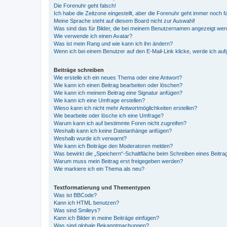
Die Forenuhr geht falsch!
Ich habe die Zeitzone eingestellt, aber die Forenuhr geht immer noch f
Meine Sprache steht auf diesem Board nicht zur Auswahl!
Was sind das für Bilder, die bei meinem Benutzernamen angezeigt we
Wie verwende ich einen Avatar?
Was ist mein Rang und wie kann ich ihn ändern?
Wenn ich bei einem Benutzer auf den E-Mail-Link klicke, werde ich au
Beiträge schreiben
Wie erstelle ich ein neues Thema oder eine Antwort?
Wie kann ich einen Beitrag bearbeiten oder löschen?
Wie kann ich meinem Beitrag eine Signatur anfügen?
Wie kann ich eine Umfrage erstellen?
Wieso kann ich nicht mehr Antwortmöglichkeiten erstellen?
Wie bearbeite oder lösche ich eine Umfrage?
Warum kann ich auf bestimmte Foren nicht zugreifen?
Weshalb kann ich keine Dateianhänge anfügen?
Weshalb wurde ich verwarnt?
Wie kann ich Beiträge den Moderatoren melden?
Was bewirkt die „Speichern“-Schaltfläche beim Schreiben eines Beitra
Warum muss mein Beitrag erst freigegeben werden?
Wie markiere ich ein Thema als neu?
Textformatierung und Thementypen
Was ist BBCode?
Kann ich HTML benutzen?
Was sind Smileys?
Kann ich Bilder in meine Beiträge einfügen?
Was sind globale Bekanntmachungen?