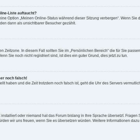
ine-Liste auftaucht?
 eine Option „Meinen Online-Status während dieser Sitzung verbergen“. Wenn Sie d
rden dann als unsichtbarer Besucher gezählt.
n Zeitzone. In diesem Fall sollten Sie im „Persönlichen Bereich“ die für Sie passend
 Sie noch nicht registriert sind, ist dies ein guter Grund, dies jetzt zu tun.
mer noch falsch!
ellt haben und die Zeit trotzdem noch falsch ist, geht die Uhr des Servers vermutlic
 installiert oder niemand hat das Forum bislang in Ihre Sprache übersetzt. Fragen 
t, würden wir uns freuen, wenn Sie es übersetzen würden. Weitere Informationen da