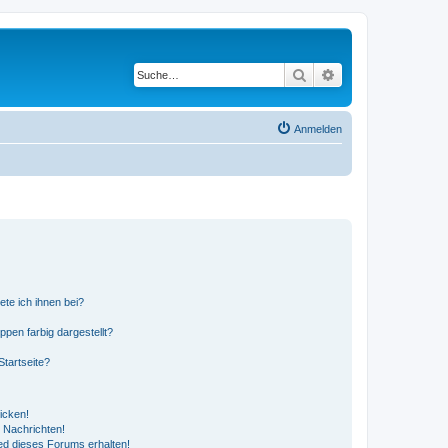
Suche
Erweiterte Suche
Anmelden
ete ich ihnen bei?
en farbig dargestellt?
tartseite?
icken!
 Nachrichten!
ed dieses Forums erhalten!