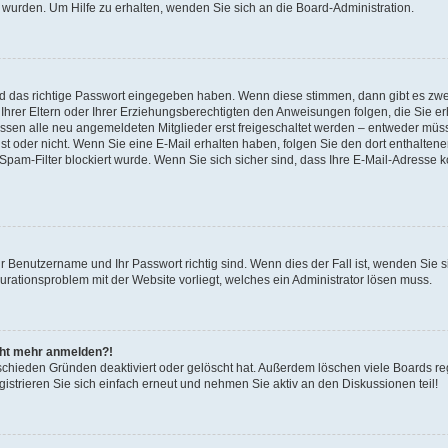
 wurden. Um Hilfe zu erhalten, wenden Sie sich an die Board-Administration.
nd das richtige Passwort eingegeben haben. Wenn diese stimmen, dann gibt es zw
Ihrer Eltern oder Ihrer Erziehungsberechtigten den Anweisungen folgen, die Sie erh
üssen alle neu angemeldeten Mitglieder erst freigeschaltet werden – entweder müsse
 ist oder nicht. Wenn Sie eine E-Mail erhalten haben, folgen Sie den dort enthalte
pam-Filter blockiert wurde. Wenn Sie sich sicher sind, dass Ihre E-Mail-Adresse 
hr Benutzername und Ihr Passwort richtig sind. Wenn dies der Fall ist, wenden Sie
gurationsproblem mit der Website vorliegt, welches ein Administrator lösen muss.
icht mehr anmelden?!
schieden Gründen deaktiviert oder gelöscht hat. Außerdem löschen viele Boards reg
strieren Sie sich einfach erneut und nehmen Sie aktiv an den Diskussionen teil!