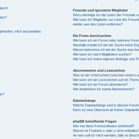
alsch!
Freunde und ignorierte Mitglieder
Wozu benötige ich die Listen der Freunde un
rden?
Wie kann ich Mitglieder zur Liste der Freund
wieder aus den Listen entfernen?
fgefordert, mich anzumelden.
Die Foren durchsuchen
Wie kann ich ein Forum oder mehrere For
Weshalb erhalte ich bei der Suche keine Er
Warum bekomme ich bei der Suche eine lee
Wie kann ich nach Mitgliedern suchen?
Wie kann ich meine eigenen Beiträge und T
Abonnements und Lesezeichen
Was ist der Unterschied zwischen einem L
Wie kann ich ein Lesezeichen auf ein Them
Wie kann ich ein Forum abonnieren?
Wie deaktiviere ich meine Abonnements?
gs?
Dateianhänge
Welche Dateianhänge sind in diesem Forum
Kann ich eine Übersicht all meiner Dateian
phpBB betreffende Fragen
Wer hat diese Forensoftware entwickelt?
Warum ist Funktion x oder y nicht enthalten
An wen soll ich mich wenden, falls es Besc