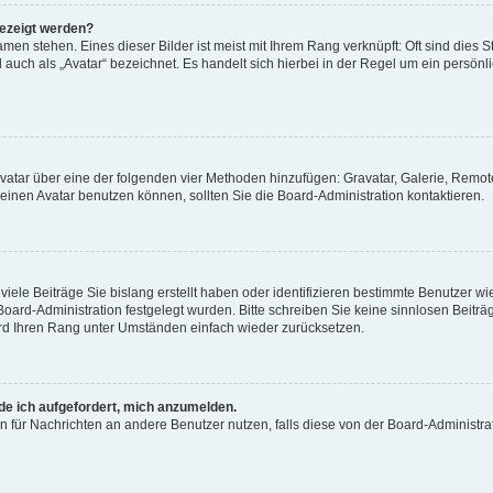
gezeigt werden?
men stehen. Eines dieser Bilder ist meist mit Ihrem Rang verknüpft: Oft sind dies S
auch als „Avatar“ bezeichnet. Es handelt sich hierbei in der Regel um ein persönl
 Avatar über eine der folgenden vier Methoden hinzufügen: Gravatar, Galerie, Rem
inen Avatar benutzen können, sollten Sie die Board-Administration kontaktieren.
iele Beiträge Sie bislang erstellt haben oder identifizieren bestimmte Benutzer
 Board-Administration festgelegt wurden. Bitte schreiben Sie keine sinnlosen Beit
wird Ihren Rang unter Umständen einfach wieder zurücksetzen.
rde ich aufgefordert, mich anzumelden.
ion für Nachrichten an andere Benutzer nutzen, falls diese von der Board-Administ