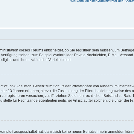
Wie kann ich einen Administrator des Board
nistration dieses Forums entscheidet, ob Sie registriert sein müssen, um Beiträge z
ur Verfügung stehen: zum Beispiel Avatarbilder, Private Nachrichten, E-Mail-Versand
igt ist und Ihnen zahlreiche Vorteile bietet.
t of 1998 (deutsch: Gesetz zum Schutz der Privatsphäre von Kindern im Internet vo
unter 13 Jahren erheben, hierzu die Zustimmung der Eltern beziehungsweise des o
h zu registrieren versuchen, zutrifft, ziehen Sie einen rechtlichen Beistand zu Rat
stelle für Rechtsangelegenheiten jeglicher Art ist; außer solchen, die unter der 
.
 komplett ausgeschaltet hat, damit sich keine neuen Benutzer mehr anmelden könne