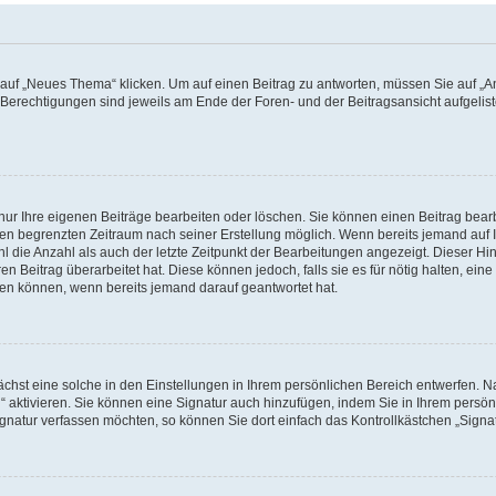
f „Neues Thema“ klicken. Um auf einen Beitrag zu antworten, müssen Sie auf „Ant
e Berechtigungen sind jeweils am Ende der Foren- und der Beitragsansicht aufgeliste
nur Ihre eigenen Beiträge bearbeiten oder löschen. Sie können einen Beitrag bear
nen begrenzten Zeitraum nach seiner Erstellung möglich. Wenn bereits jemand auf Ih
 die Anzahl als auch der letzte Zeitpunkt der Bearbeitungen angezeigt. Dieser Hi
 Beitrag überarbeitet hat. Diese können jedoch, falls sie es für nötig halten, eine 
hen können, wenn bereits jemand darauf geantwortet hat.
hst eine solche in den Einstellungen in Ihrem persönlichen Bereich entwerfen. Na
 aktivieren. Sie können eine Signatur auch hinzufügen, indem Sie in Ihrem persö
gnatur verfassen möchten, so können Sie dort einfach das Kontrollkästchen „Signa