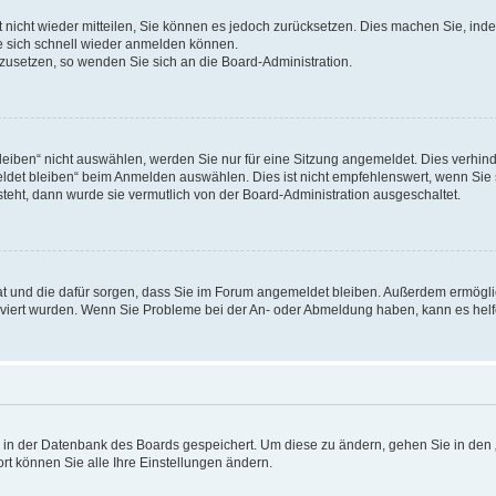
rt nicht wieder mitteilen, Sie können es jedoch zurücksetzen. Dies machen Sie, in
e sich schnell wieder anmelden können.
ckzusetzen, so wenden Sie sich an die Board-Administration.
ben“ nicht auswählen, werden Sie nur für eine Sitzung angemeldet. Dies verhinde
et bleiben“ beim Anmelden auswählen. Dies ist nicht empfehlenswert, wenn Sie s
steht, dann wurde sie vermutlich von der Board-Administration ausgeschaltet.
 hat und die dafür sorgen, dass Sie im Forum angemeldet bleiben. Außerdem ermögl
ktiviert wurden. Wenn Sie Probleme bei der An- oder Abmeldung haben, kann es hel
en in der Datenbank des Boards gespeichert. Um diese zu ändern, gehen Sie in den 
rt können Sie alle Ihre Einstellungen ändern.