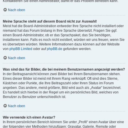
Kontaktieren Sie einen Administrator, damit er das Problem beheben kann.
Nach oben
Meine Sprache steht auf diesem Board nicht zur Auswahl!
Meist hat die Board-Administration entweder Ihre Sprache nicht installiert oder
niemand hat das Forum bislang in Ihre Sprache übersetzt. Fragen Sie ggf.
einen Board-Administrator, ob er das Sprachpaket, das Sie benötigen,
installieren kann. Falls es noch nicht existiert, würden wir uns freuen, wenn Sie
es übersetzen würden. Weitere Informationen dazu können auf der Website
von
phpBB Limited
oder auf
phpBB.de
gefunden werden.
Nach oben
Was sind das für Bilder, die bei meinem Benutzernamen angezeigt werden?
In der Beitragsansicht können zwei Bilder bei Ihrem Benutzernamen stehen.
Eines dieser Bilder ist meist mit Ihrem Rang verknüpft: Oft sind dies Sterne,
Kästchen oder Punkte, die Ihre Beitragszahl oder Ihren Status im Forum
angeben. Das andere, meist größere, Bild wird auch als „Avatar“ bezeichnet.
Es handelt sich hierbei in der Regel um ein persönliches Bild, welches von
Benutzer zu Benutzer unterschiedlich ist.
Nach oben
Wie verwende ich einen Avatar?
In Ihrem persönlichen Bereich können Sie unter „Profil“ einen Avatar über eine
der folgenden vier Methoden hinzufügen: Gravatar, Galerie, Remote oder