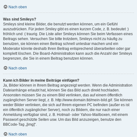
Nach oben
Was sind Smileys?
Smileys sind kleine Bilder, die benutzt werden können, um ein Gefühl
auszudrücken. Für jeden Smiley gibt es einen kurzen Code, z. B. bedeutet :)
fröhlich und :( traurig. Die Liste aller Smileys können Sie beim Verfassen eines
Beitrags sehen. Versuchen Sie bitte trotzdem, Smileys nicht zu häufig zu
benutzen, sie können einen Beitrag schnell unlesbar machen und ein
Moderator könnte deshalb Ihren Beitrag entsprechend überarbeiten oder gar
komplett löschen. Die Board-Administration kann auch die Anzahl der Smileys
begrenzen, die Sie in einem Beitrag benutzen können.
Nach oben
Kann ich Bilder in meine Beiträge einfügen?
Ja, Bilder können in Ihrem Beitrag angezeigt werden. Wenn die Administration
Dateianhänge erlaubt hat, können Sie das Bild auch direkt hochladen.
Ansonsten müssen Sie zu einem Bild verlinken, das auf einem öffentlich
zugänglichen Server liegt, z. B. http://www.domain.tld/mein-bild.gif. Sie können
weder Bilder verlinken, die sich auf Ihrem eigenen PC befinden (außer es ist
ein öffentlich zugänglicher Server), noch zu Bildern, die nur nach einer
Anmeldung verfügbar sind, z. B. Hotmail- oder Yahoo-Mailboxen, mit einem
Passwort geschützte Seiten usw. Um das Bild anzuzeigen, benutze den
BBCode-Tag „[img]“.
Nach oben