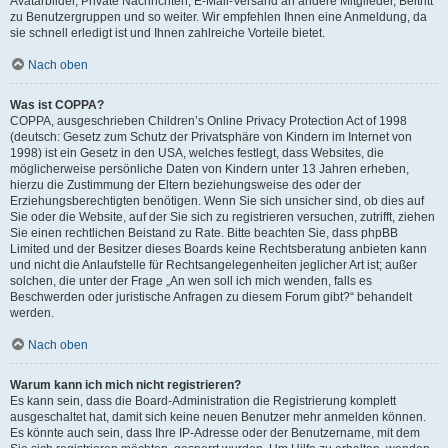
Avatarbilder, Private Nachrichten, E-Mail-Versand an andere Mitglieder, Beitritt
zu Benutzergruppen und so weiter. Wir empfehlen Ihnen eine Anmeldung, da
sie schnell erledigt ist und Ihnen zahlreiche Vorteile bietet.
Nach oben
Was ist COPPA?
COPPA, ausgeschrieben Children’s Online Privacy Protection Act of 1998
(deutsch: Gesetz zum Schutz der Privatsphäre von Kindern im Internet von
1998) ist ein Gesetz in den USA, welches festlegt, dass Websites, die
möglicherweise persönliche Daten von Kindern unter 13 Jahren erheben,
hierzu die Zustimmung der Eltern beziehungsweise des oder der
Erziehungsberechtigten benötigen. Wenn Sie sich unsicher sind, ob dies auf
Sie oder die Website, auf der Sie sich zu registrieren versuchen, zutrifft, ziehen
Sie einen rechtlichen Beistand zu Rate. Bitte beachten Sie, dass phpBB
Limited und der Besitzer dieses Boards keine Rechtsberatung anbieten kann
und nicht die Anlaufstelle für Rechtsangelegenheiten jeglicher Art ist; außer
solchen, die unter der Frage „An wen soll ich mich wenden, falls es
Beschwerden oder juristische Anfragen zu diesem Forum gibt?“ behandelt
werden.
Nach oben
Warum kann ich mich nicht registrieren?
Es kann sein, dass die Board-Administration die Registrierung komplett
ausgeschaltet hat, damit sich keine neuen Benutzer mehr anmelden können.
Es könnte auch sein, dass Ihre IP-Adresse oder der Benutzername, mit dem