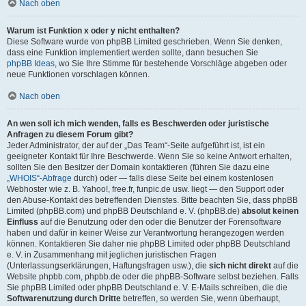
Nach oben
Warum ist Funktion x oder y nicht enthalten?
Diese Software wurde von phpBB Limited geschrieben. Wenn Sie denken,
dass eine Funktion implementiert werden sollte, dann besuchen Sie
phpBB Ideas
, wo Sie Ihre Stimme für bestehende Vorschläge abgeben oder
neue Funktionen vorschlagen können.
Nach oben
An wen soll ich mich wenden, falls es Beschwerden oder juristische
Anfragen zu diesem Forum gibt?
Jeder Administrator, der auf der „Das Team“-Seite aufgeführt ist, ist ein
geeigneter Kontakt für Ihre Beschwerde. Wenn Sie so keine Antwort erhalten,
sollten Sie den Besitzer der Domain kontaktieren (führen Sie dazu eine
„WHOIS“-Abfrage
durch) oder — falls diese Seite bei einem kostenlosen
Webhoster wie z. B. Yahoo!, free.fr, funpic.de usw. liegt — den Support oder
den Abuse-Kontakt des betreffenden Dienstes. Bitte beachten Sie, dass phpBB
Limited (phpBB.com) und phpBB Deutschland e. V. (phpBB.de)
absolut keinen
Einfluss
auf die Benutzung oder den oder die Benutzer der Forensoftware
haben und dafür in keiner Weise zur Verantwortung herangezogen werden
können. Kontaktieren Sie daher nie phpBB Limited oder phpBB Deutschland
e. V. in Zusammenhang mit jeglichen juristischen Fragen
(Unterlassungserklärungen, Haftungsfragen usw.), die
sich nicht direkt
auf die
Website phpbb.com, phpbb.de oder die phpBB-Software selbst beziehen. Falls
Sie phpBB Limited oder phpBB Deutschland e. V. E-Mails schreiben, die die
Softwarenutzung durch Dritte
betreffen, so werden Sie, wenn überhaupt,