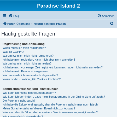
Paradise Island 2
FAQ
Anmelden
S
Foren-Übersicht
Häufig gestellte Fragen
u
Häufig gestellte Fragen
c
h
Registrierung und Anmeldung
Wozu muss ich mich registrieren?
e
Was ist COPPA?
Warum kann ich mich nicht registrieren?
Ich habe mich registriert, kann mich aber nicht anmelden!
Warum kann ich mich nicht anmelden?
Ich habe mich vor einiger Zeit registriert, kann mich aber nicht mehr anmelden?!
Ich habe mein Passwort vergessen!
Warum werde ich automatisch abgemeldet?
Wozu ist die Funktion „Alle Cookies löschen“?
Benutzerpräferenzen und -einstellungen
Wie kann ich meine Einstellungen ändern?
Wie kann ich verhindern, dass mein Benutzername in der Online-Liste auftaucht?
Die Forenuhr geht falsch!
Ich habe die Zeitzone eingestellt, aber die Forenuhr geht immer noch falsch!
Meine Sprache steht auf diesem Board nicht zur Auswahl!
Was sind das für Bilder, die bei meinem Benutzernamen angezeigt werden?
Wie verwende ich einen Avatar?