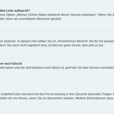
ine-Liste auftaucht?
 eine Option „Meinen Online-Status während dieser Sitzung verbergen“. Wenn Sie d
rden dann als unsichtbarer Besucher gezählt.
n Zeitzone. In diesem Fall sollten Sie im „Persönlichen Bereich“ die für Sie passend
 Sie noch nicht registriert sind, ist dies ein guter Grund, dies jetzt zu tun.
mer noch falsch!
ellt haben und die Zeit trotzdem noch falsch ist, geht die Uhr des Servers vermutlic
 installiert oder niemand hat das Forum bislang in Ihre Sprache übersetzt. Fragen 
t, würden wir uns freuen, wenn Sie es übersetzen würden. Weitere Informationen da