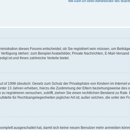
Wie kann ich einen Administrator des Board
nistration dieses Forums entscheidet, ob Sie registriert sein müssen, um Beiträge z
ur Verfügung stehen: zum Beispiel Avatarbilder, Private Nachrichten, E-Mail-Versand
igt ist und Ihnen zahlreiche Vorteile bietet.
t of 1998 (deutsch: Gesetz zum Schutz der Privatsphäre von Kindern im Internet vo
unter 13 Jahren erheben, hierzu die Zustimmung der Eltern beziehungsweise des o
h zu registrieren versuchen, zutrifft, ziehen Sie einen rechtlichen Beistand zu Rat
stelle für Rechtsangelegenheiten jeglicher Art ist; außer solchen, die unter der 
.
 komplett ausgeschaltet hat, damit sich keine neuen Benutzer mehr anmelden könne