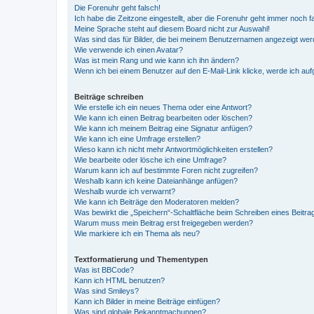
Die Forenuhr geht falsch!
Ich habe die Zeitzone eingestellt, aber die Forenuhr geht immer noch f
Meine Sprache steht auf diesem Board nicht zur Auswahl!
Was sind das für Bilder, die bei meinem Benutzernamen angezeigt we
Wie verwende ich einen Avatar?
Was ist mein Rang und wie kann ich ihn ändern?
Wenn ich bei einem Benutzer auf den E-Mail-Link klicke, werde ich au
Beiträge schreiben
Wie erstelle ich ein neues Thema oder eine Antwort?
Wie kann ich einen Beitrag bearbeiten oder löschen?
Wie kann ich meinem Beitrag eine Signatur anfügen?
Wie kann ich eine Umfrage erstellen?
Wieso kann ich nicht mehr Antwortmöglichkeiten erstellen?
Wie bearbeite oder lösche ich eine Umfrage?
Warum kann ich auf bestimmte Foren nicht zugreifen?
Weshalb kann ich keine Dateianhänge anfügen?
Weshalb wurde ich verwarnt?
Wie kann ich Beiträge den Moderatoren melden?
Was bewirkt die „Speichern“-Schaltfläche beim Schreiben eines Beitra
Warum muss mein Beitrag erst freigegeben werden?
Wie markiere ich ein Thema als neu?
Textformatierung und Thementypen
Was ist BBCode?
Kann ich HTML benutzen?
Was sind Smileys?
Kann ich Bilder in meine Beiträge einfügen?
Was sind globale Bekanntmachungen?