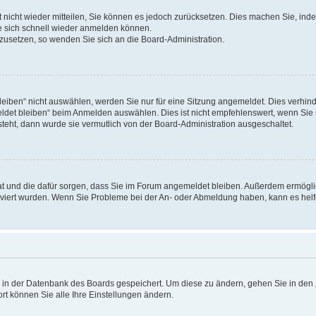
rt nicht wieder mitteilen, Sie können es jedoch zurücksetzen. Dies machen Sie, in
e sich schnell wieder anmelden können.
ckzusetzen, so wenden Sie sich an die Board-Administration.
ben“ nicht auswählen, werden Sie nur für eine Sitzung angemeldet. Dies verhinde
et bleiben“ beim Anmelden auswählen. Dies ist nicht empfehlenswert, wenn Sie s
steht, dann wurde sie vermutlich von der Board-Administration ausgeschaltet.
 hat und die dafür sorgen, dass Sie im Forum angemeldet bleiben. Außerdem ermögl
ktiviert wurden. Wenn Sie Probleme bei der An- oder Abmeldung haben, kann es hel
en in der Datenbank des Boards gespeichert. Um diese zu ändern, gehen Sie in den 
rt können Sie alle Ihre Einstellungen ändern.