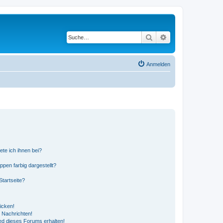
Suche
Erweiterte Suche
Anmelden
ete ich ihnen bei?
en farbig dargestellt?
tartseite?
icken!
 Nachrichten!
ed dieses Forums erhalten!