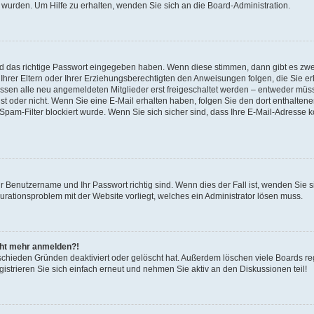
 wurden. Um Hilfe zu erhalten, wenden Sie sich an die Board-Administration.
nd das richtige Passwort eingegeben haben. Wenn diese stimmen, dann gibt es zw
Ihrer Eltern oder Ihrer Erziehungsberechtigten den Anweisungen folgen, die Sie erh
üssen alle neu angemeldeten Mitglieder erst freigeschaltet werden – entweder müsse
 ist oder nicht. Wenn Sie eine E-Mail erhalten haben, folgen Sie den dort enthalte
pam-Filter blockiert wurde. Wenn Sie sich sicher sind, dass Ihre E-Mail-Adresse 
hr Benutzername und Ihr Passwort richtig sind. Wenn dies der Fall ist, wenden Sie
gurationsproblem mit der Website vorliegt, welches ein Administrator lösen muss.
icht mehr anmelden?!
schieden Gründen deaktiviert oder gelöscht hat. Außerdem löschen viele Boards reg
strieren Sie sich einfach erneut und nehmen Sie aktiv an den Diskussionen teil!