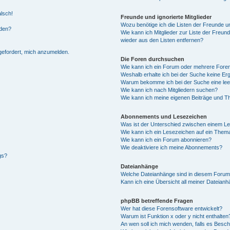
alsch!
Freunde und ignorierte Mitglieder
Wozu benötige ich die Listen der Freunde un
rden?
Wie kann ich Mitglieder zur Liste der Freund
wieder aus den Listen entfernen?
fgefordert, mich anzumelden.
Die Foren durchsuchen
Wie kann ich ein Forum oder mehrere For
Weshalb erhalte ich bei der Suche keine Er
Warum bekomme ich bei der Suche eine lee
Wie kann ich nach Mitgliedern suchen?
Wie kann ich meine eigenen Beiträge und T
Abonnements und Lesezeichen
Was ist der Unterschied zwischen einem L
Wie kann ich ein Lesezeichen auf ein Them
Wie kann ich ein Forum abonnieren?
Wie deaktiviere ich meine Abonnements?
gs?
Dateianhänge
Welche Dateianhänge sind in diesem Forum
Kann ich eine Übersicht all meiner Dateian
phpBB betreffende Fragen
Wer hat diese Forensoftware entwickelt?
Warum ist Funktion x oder y nicht enthalten
An wen soll ich mich wenden, falls es Besc