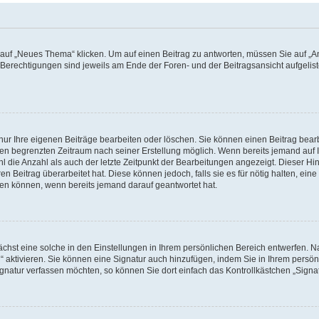
f „Neues Thema“ klicken. Um auf einen Beitrag zu antworten, müssen Sie auf „Ant
e Berechtigungen sind jeweils am Ende der Foren- und der Beitragsansicht aufgeliste
nur Ihre eigenen Beiträge bearbeiten oder löschen. Sie können einen Beitrag bear
nen begrenzten Zeitraum nach seiner Erstellung möglich. Wenn bereits jemand auf Ih
 die Anzahl als auch der letzte Zeitpunkt der Bearbeitungen angezeigt. Dieser Hi
 Beitrag überarbeitet hat. Diese können jedoch, falls sie es für nötig halten, eine 
hen können, wenn bereits jemand darauf geantwortet hat.
hst eine solche in den Einstellungen in Ihrem persönlichen Bereich entwerfen. Na
 aktivieren. Sie können eine Signatur auch hinzufügen, indem Sie in Ihrem persö
gnatur verfassen möchten, so können Sie dort einfach das Kontrollkästchen „Signa