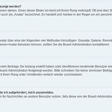
gezeigt werden?
men stehen. Eines dieser Bilder ist meist mit Ihrem Rang verknüpft: Oft sind dies S
auch als „Avatar“ bezeichnet. Es handelt sich hierbei in der Regel um ein persönl
 Avatar über eine der folgenden vier Methoden hinzufügen: Gravatar, Galerie, Rem
inen Avatar benutzen können, sollten Sie die Board-Administration kontaktieren.
iele Beiträge Sie bislang erstellt haben oder identifizieren bestimmte Benutzer
 Board-Administration festgelegt wurden. Bitte schreiben Sie keine sinnlosen Beit
wird Ihren Rang unter Umständen einfach wieder zurücksetzen.
rde ich aufgefordert, mich anzumelden.
ion für Nachrichten an andere Benutzer nutzen, falls diese von der Board-Administ