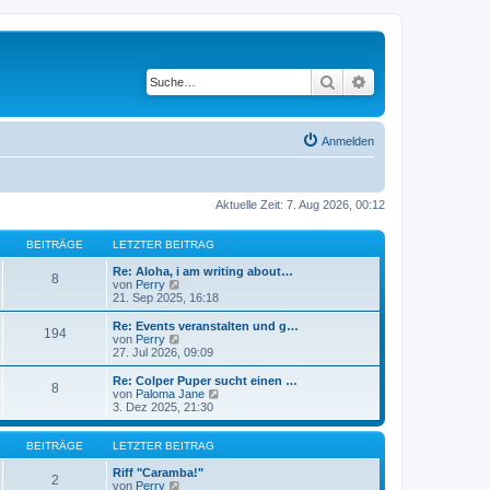
Suche
Erweiterte Suche
Anmelden
Aktuelle Zeit: 7. Aug 2026, 00:12
BEITRÄGE
LETZTER BEITRAG
Re: Aloha, i am writing about…
8
N
von
Perry
e
21. Sep 2025, 16:18
u
e
Re: Events veranstalten und g…
194
s
N
von
Perry
t
e
27. Jul 2026, 09:09
e
u
r
e
Re: Colper Puper sucht einen …
8
B
s
N
von
Paloma Jane
e
t
e
3. Dez 2025, 21:30
i
e
u
t
r
e
r
B
s
BEITRÄGE
LETZTER BEITRAG
a
e
t
g
i
e
Riff "Caramba!"
2
t
N
r
von
Perry