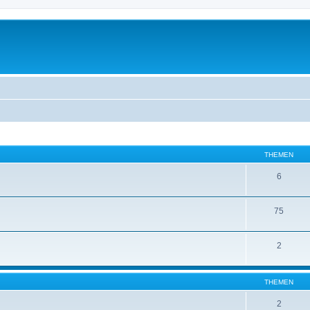
THEMEN
6
75
2
THEMEN
2