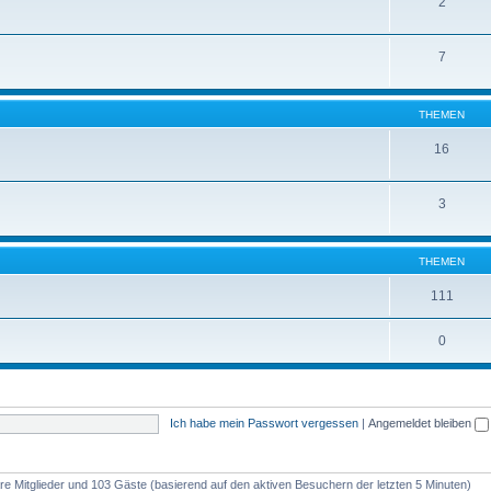
2
7
THEMEN
16
3
THEMEN
111
0
Ich habe mein Passwort vergessen
|
Angemeldet bleiben
bare Mitglieder und 103 Gäste (basierend auf den aktiven Besuchern der letzten 5 Minuten)