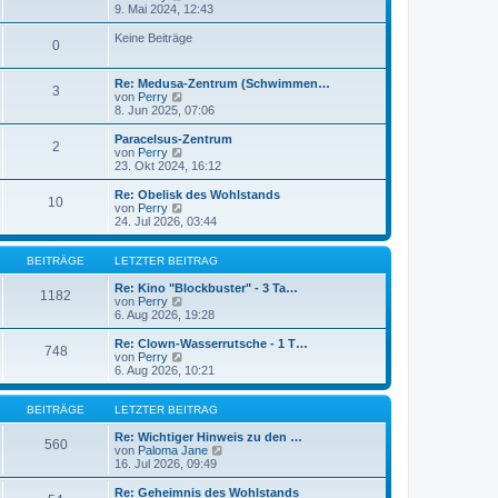
r
e
B
9. Mai 2024, 12:43
a
u
e
g
e
i
Keine Beiträge
0
s
t
t
r
e
a
Re: Medusa-Zentrum (Schwimmen…
r
g
3
N
von
Perry
B
e
8. Jun 2025, 07:06
e
u
i
e
Paracelsus-Zentrum
t
2
s
N
von
Perry
r
t
e
23. Okt 2024, 16:12
a
e
u
g
r
e
Re: Obelisk des Wohlstands
10
B
s
N
von
Perry
e
t
e
24. Jul 2026, 03:44
i
e
u
t
r
e
r
B
s
BEITRÄGE
LETZTER BEITRAG
a
e
t
g
i
e
Re: Kino "Blockbuster" - 3 Ta…
1182
t
r
N
von
Perry
r
B
e
6. Aug 2026, 19:28
a
e
u
g
i
e
Re: Clown-Wasserrutsche - 1 T…
748
t
s
N
von
Perry
r
t
e
6. Aug 2026, 10:21
a
e
u
g
r
e
B
s
BEITRÄGE
LETZTER BEITRAG
e
t
i
e
Re: Wichtiger Hinweis zu den …
560
t
r
N
von
Paloma Jane
r
B
e
16. Jul 2026, 09:49
a
e
u
g
i
e
Re: Geheimnis des Wohlstands