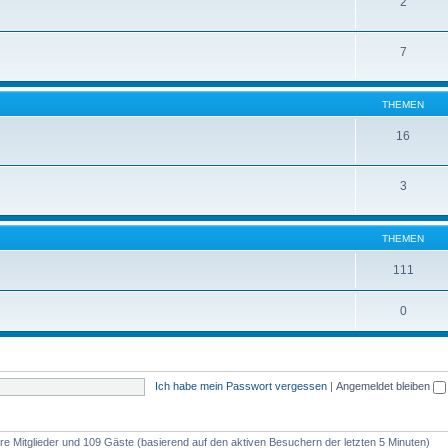
2
7
THEMEN
16
3
THEMEN
111
0
Ich habe mein Passwort vergessen
|
Angemeldet bleiben
bare Mitglieder und 109 Gäste (basierend auf den aktiven Besuchern der letzten 5 Minuten)