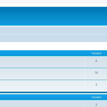
THEMEN
6
76
2
THEMEN
2