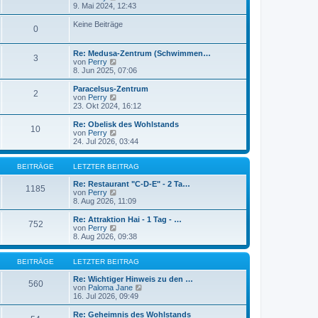
r
e
B
9. Mai 2024, 12:43
a
u
e
g
e
i
Keine Beiträge
0
s
t
t
r
e
a
Re: Medusa-Zentrum (Schwimmen…
r
g
3
N
von
Perry
B
e
8. Jun 2025, 07:06
e
u
i
e
Paracelsus-Zentrum
t
2
s
N
von
Perry
r
t
e
23. Okt 2024, 16:12
a
e
u
g
r
e
Re: Obelisk des Wohlstands
10
B
s
N
von
Perry
e
t
e
24. Jul 2026, 03:44
i
e
u
t
r
e
r
B
s
BEITRÄGE
LETZTER BEITRAG
a
e
t
g
i
e
Re: Restaurant "C-D-E" - 2 Ta…
1185
t
r
N
von
Perry
r
B
e
8. Aug 2026, 11:09
a
e
u
g
i
e
Re: Attraktion Hai - 1 Tag - …
752
t
s
N
von
Perry
r
t
e
8. Aug 2026, 09:38
a
e
u
g
r
e
B
s
BEITRÄGE
LETZTER BEITRAG
e
t
i
e
Re: Wichtiger Hinweis zu den …
560
t
r
N
von
Paloma Jane
r
B
e
16. Jul 2026, 09:49
a
e
u
g
i
e
Re: Geheimnis des Wohlstands