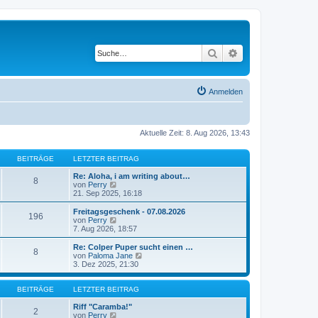
Suche
Erweiterte Suche
Anmelden
Aktuelle Zeit: 8. Aug 2026, 13:43
BEITRÄGE
LETZTER BEITRAG
Re: Aloha, i am writing about…
8
N
von
Perry
e
21. Sep 2025, 16:18
u
e
Freitagsgeschenk - 07.08.2026
196
s
N
von
Perry
t
e
7. Aug 2026, 18:57
e
u
r
e
Re: Colper Puper sucht einen …
8
B
s
N
von
Paloma Jane
e
t
e
3. Dez 2025, 21:30
i
e
u
t
r
e
r
B
s
BEITRÄGE
LETZTER BEITRAG
a
e
t
g
i
e
Riff "Caramba!"
2
t
N
r
von
Perry