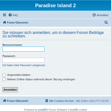
Paradise Island 2
FAQ
Anmelden
S
Foren-Übersicht
u
Sie müssen sich anmelden, um in diesem Forum Beiträge
c
zu schreiben.
h
Benutzername:
e
Passwort:
Ich habe mein Passwort vergessen
Angemeldet bleiben
Meinen Online-Status während dieser Sitzung verbergen
Foren-Übersicht
Alle Cookies löschen
Alle Zeiten sind
UTC+02:00
Powered by
phpBB
® Forum Software © phpBB Limited