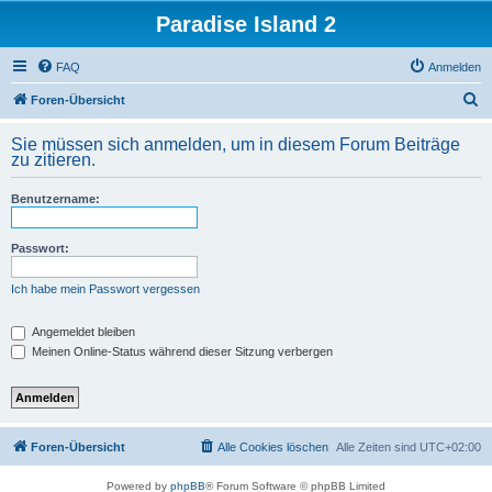
Paradise Island 2
FAQ
Anmelden
S
Foren-Übersicht
u
Sie müssen sich anmelden, um in diesem Forum Beiträge
c
zu zitieren.
h
Benutzername:
e
Passwort:
Ich habe mein Passwort vergessen
Angemeldet bleiben
Meinen Online-Status während dieser Sitzung verbergen
Foren-Übersicht
Alle Cookies löschen
Alle Zeiten sind
UTC+02:00
Powered by
phpBB
® Forum Software © phpBB Limited