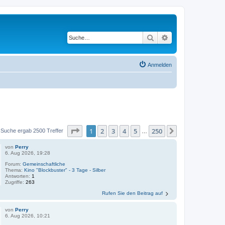
Suche
Erweiterte Suche
Anmelden
Seite
1
von
250
1
2
3
4
5
250
Nächste
 Suche ergab 2500 Treffer
…
von
Perry
6. Aug 2026, 19:28
Forum:
Gemeinschaftliche
Thema:
Kino "Blockbuster" - 3 Tage - Silber
Antworten:
1
Zugriffe:
263
Rufen Sie den Beitrag auf
von
Perry
6. Aug 2026, 10:21