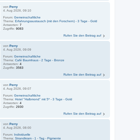
von
Perry
4. Aug 2026, 09:10
Forum:
Gemeinschaftliche
Thema:
Erfahrungsaustausch (mit den Forschern) - 3 Tage - Gold
Antworten:
7
Zugriffe:
9083
Rufen Sie den Beitrag auf
von
Perry
4. Aug 2026, 09:09
Forum:
Gemeinschaftliche
Thema:
Café Baumhaus - 2 Tage - Bronze
Antworten:
4
Zugriffe:
3583
Rufen Sie den Beitrag auf
von
Perry
4. Aug 2026, 09:07
Forum:
Gemeinschaftliche
Thema:
Hotel "Halbmond" mit 5* - 3 Tage - Gold
Antworten:
4
Zugriffe:
2930
Rufen Sie den Beitrag auf
von
Perry
4. Aug 2026, 08:00
Forum:
Individuelle
Thema:
Strandkram - 1 - Tag - Pigmente