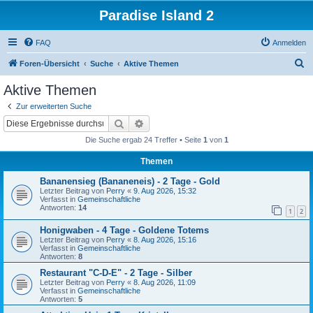
Paradise Island 2
FAQ
Anmelden
S
Foren-Übersicht
Suche
Aktive Themen
u
Aktive Themen
c
Zur erweiterten Suche
h
Suche
Erweiterte Suche
e
Die Suche ergab 24 Treffer • Seite
1
von
1
Themen
Bananensieg (Bananeneis) - 2 Tage - Gold
Letzter Beitrag von
Perry
«
9. Aug 2026, 15:32
Verfasst in
Gemeinschaftliche
Antworten:
14
1
2
Honigwaben - 4 Tage - Goldene Totems
Letzter Beitrag von
Perry
«
8. Aug 2026, 15:16
Verfasst in
Gemeinschaftliche
Antworten:
8
Restaurant "C-D-E" - 2 Tage - Silber
Letzter Beitrag von
Perry
«
8. Aug 2026, 11:09
Verfasst in
Gemeinschaftliche
Antworten:
5