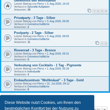
Geheimnis des Wohlstands
Letzter Beitrag von
Perry
«
3. Aug 2026, 19:19
Verfasst in
Spezielle Aufgaben
Antworten:
30
1
2
3
4
Privatparty - 3 Tage - Silber
Letzter Beitrag von
Perry
«
3. Aug 2026, 09:05
Verfasst in
Gemeinschaftliche
Antworten:
2
Poolparty - 2 Tage - Silber
Letzter Beitrag von
Perry
«
3. Aug 2026, 09:03
Verfasst in
Gemeinschaftliche
Antworten:
11
1
2
Riesenrad - 3 Tage - Bronze
Letzter Beitrag von
Perry
«
1. Aug 2026, 09:31
Verfasst in
Gemeinschaftliche
Antworten:
9
Verkostung von Cocktails - 1 Tag - Pigmente
Letzter Beitrag von
Perry
«
1. Aug 2026, 05:18
Verfasst in
Individuelle
Antworten:
4
Einkaufszentrum "Wollknäuel" - 3 Tage - Gold
Letzter Beitrag von
Perry
«
31. Jul 2026, 09:12
Verfasst in
Gemeinschaftliche
Antworten:
8
Die Suche ergab 16 Treffer • Seite
1
von
1
Diese Website nutzt Cookies, um Ihnen den
bestmöglichen Komfort bei der Nutzung zu
Gehe zu