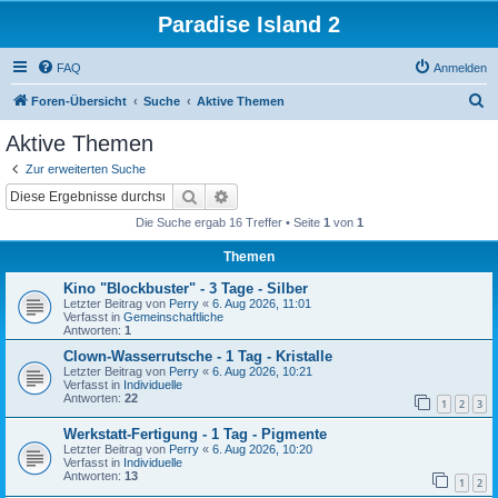
Paradise Island 2
FAQ
Anmelden
S
Foren-Übersicht
Suche
Aktive Themen
u
Aktive Themen
c
Zur erweiterten Suche
h
Suche
Erweiterte Suche
e
Die Suche ergab 16 Treffer • Seite
1
von
1
Themen
Kino "Blockbuster" - 3 Tage - Silber
Letzter Beitrag von
Perry
«
6. Aug 2026, 11:01
Verfasst in
Gemeinschaftliche
Antworten:
1
Clown-Wasserrutsche - 1 Tag - Kristalle
Letzter Beitrag von
Perry
«
6. Aug 2026, 10:21
Verfasst in
Individuelle
Antworten:
22
1
2
3
Werkstatt-Fertigung - 1 Tag - Pigmente
Letzter Beitrag von
Perry
«
6. Aug 2026, 10:20
Verfasst in
Individuelle
Antworten:
13
1
2