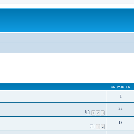
ANTWORTEN
1
22
1
2
3
13
1
2