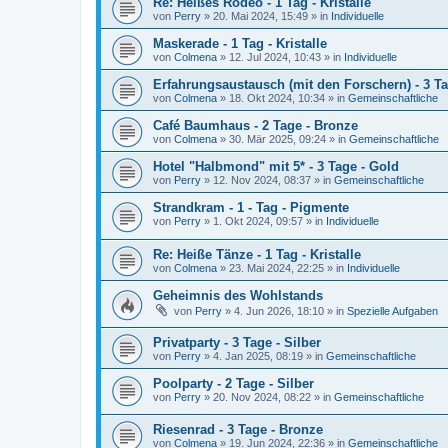
Re: Heißes Rodeo - 1 Tag - Kristalle
von
Perry
»
20. Mai 2024, 15:49
» in
Individuelle
Maskerade - 1 Tag - Kristalle
von
Colmena
»
12. Jul 2024, 10:43
» in
Individuelle
Erfahrungsaustausch (mit den Forschern) - 3 Ta
von
Colmena
»
18. Okt 2024, 10:34
» in
Gemeinschaftliche
Café Baumhaus - 2 Tage - Bronze
von
Colmena
»
30. Mär 2025, 09:24
» in
Gemeinschaftliche
Hotel "Halbmond" mit 5* - 3 Tage - Gold
von
Perry
»
12. Nov 2024, 08:37
» in
Gemeinschaftliche
Strandkram - 1 - Tag - Pigmente
von
Perry
»
1. Okt 2024, 09:57
» in
Individuelle
Re: Heiße Tänze - 1 Tag - Kristalle
von
Colmena
»
23. Mai 2024, 22:25
» in
Individuelle
Geheimnis des Wohlstands
von
Perry
»
4. Jun 2026, 18:10
» in
Spezielle Aufgaben
Privatparty - 3 Tage - Silber
von
Perry
»
4. Jan 2025, 08:19
» in
Gemeinschaftliche
Poolparty - 2 Tage - Silber
von
Perry
»
20. Nov 2024, 08:22
» in
Gemeinschaftliche
Riesenrad - 3 Tage - Bronze
von
Colmena
»
19. Jun 2024, 22:36
» in
Gemeinschaftliche