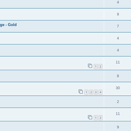
4
9
ge - Gold
7
4
4
11
1
2
8
30
1
2
3
4
2
11
1
2
9