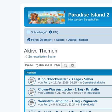
Paradise Island 2
Hier werden Sie geholfen
Schnellzugriff
FAQ
Foren-Übersicht
Suche
Aktive Themen
Aktive Themen
Zur erweiterten Suche
Suche
Erweiterte Suche
THEMEN
Kino "Blockbuster" - 3 Tage - Silber
von
Perry
»
13. Apr 2026, 09:35
» in
Gemeinschaftliche
Clown-Wasserrutsche - 1 Tag - Kristalle
von
Colmena
»
21. Mai 2024, 08:39
» in
Individuelle
Werkstatt-Fertigung - 1 Tag - Pigmente
von
Perry
»
9. Mai 2024, 11:24
» in
Individuelle