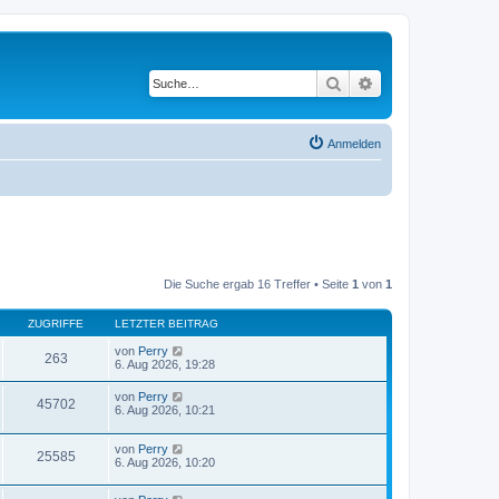
Suche
Erweiterte Suche
Anmelden
Die Suche ergab 16 Treffer • Seite
1
von
1
ZUGRIFFE
LETZTER BEITRAG
von
Perry
263
6. Aug 2026, 19:28
von
Perry
45702
6. Aug 2026, 10:21
von
Perry
25585
6. Aug 2026, 10:20