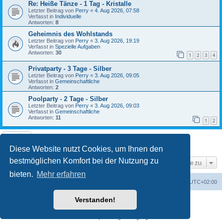
Re: Heiße Tänze - 1 Tag - Kristalle
Letzter Beitrag von
Perry
«
4. Aug 2026, 07:58
Verfasst in
Individuelle
Antworten:
8
Geheimnis des Wohlstands
Letzter Beitrag von
Perry
«
3. Aug 2026, 19:19
Verfasst in
Spezielle Aufgaben
Antworten:
30
1
2
3
4
Privatparty - 3 Tage - Silber
Letzter Beitrag von
Perry
«
3. Aug 2026, 09:05
Verfasst in
Gemeinschaftliche
Antworten:
2
Poolparty - 2 Tage - Silber
Letzter Beitrag von
Perry
«
3. Aug 2026, 09:03
Verfasst in
Gemeinschaftliche
Antworten:
11
1
2
Die Suche ergab 21 Treffer • Seite
1
von
1
Diese Website nutzt Cookies, um Ihnen den
bestmöglichen Komfort bei der Nutzung zu
Gehe zu
bieten.
Mehr erfahren
Foren-Übersicht
Alle Cookies löschen
Alle Zeiten sind
UTC+02:00
Verstanden!
Powered by
phpBB
® Forum Software © phpBB Limited
Deutsche Übersetzung durch
phpBB.de
Datenschutz
|
Nutzungsbedingungen