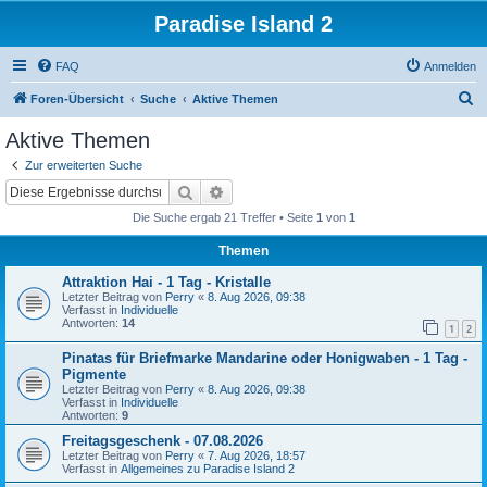
Paradise Island 2
FAQ
Anmelden
S
Foren-Übersicht
Suche
Aktive Themen
u
Aktive Themen
c
Zur erweiterten Suche
h
Suche
Erweiterte Suche
e
Die Suche ergab 21 Treffer • Seite
1
von
1
Themen
Attraktion Hai - 1 Tag - Kristalle
Letzter Beitrag von
Perry
«
8. Aug 2026, 09:38
Verfasst in
Individuelle
Antworten:
14
1
2
Pinatas für Briefmarke Mandarine oder Honigwaben - 1 Tag -
Pigmente
Letzter Beitrag von
Perry
«
8. Aug 2026, 09:38
Verfasst in
Individuelle
Antworten:
9
Freitagsgeschenk - 07.08.2026
Letzter Beitrag von
Perry
«
7. Aug 2026, 18:57
Verfasst in
Allgemeines zu Paradise Island 2