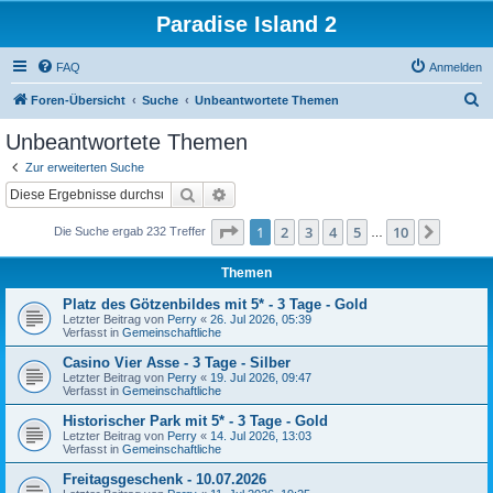
Paradise Island 2
FAQ
Anmelden
S
Foren-Übersicht
Suche
Unbeantwortete Themen
u
Unbeantwortete Themen
c
Zur erweiterten Suche
h
Suche
Erweiterte Suche
e
Seite
1
von
10
1
2
3
4
5
10
Nächst
Die Suche ergab 232 Treffer
…
Themen
Platz des Götzenbildes mit 5* - 3 Tage - Gold
Letzter Beitrag von
Perry
«
26. Jul 2026, 05:39
Verfasst in
Gemeinschaftliche
Casino Vier Asse - 3 Tage - Silber
Letzter Beitrag von
Perry
«
19. Jul 2026, 09:47
Verfasst in
Gemeinschaftliche
Historischer Park mit 5* - 3 Tage - Gold
Letzter Beitrag von
Perry
«
14. Jul 2026, 13:03
Verfasst in
Gemeinschaftliche
Freitagsgeschenk - 10.07.2026