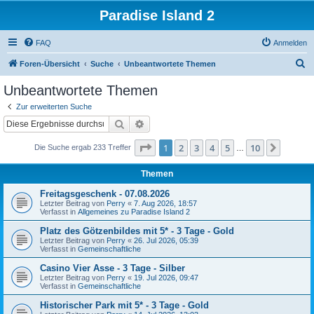
Paradise Island 2
FAQ
Anmelden
S
Foren-Übersicht
Suche
Unbeantwortete Themen
u
Unbeantwortete Themen
c
Zur erweiterten Suche
h
Suche
Erweiterte Suche
e
Seite
1
von
10
1
2
3
4
5
10
Nächst
Die Suche ergab 233 Treffer
…
Themen
Freitagsgeschenk - 07.08.2026
Letzter Beitrag von
Perry
«
7. Aug 2026, 18:57
Verfasst in
Allgemeines zu Paradise Island 2
Platz des Götzenbildes mit 5* - 3 Tage - Gold
Letzter Beitrag von
Perry
«
26. Jul 2026, 05:39
Verfasst in
Gemeinschaftliche
Casino Vier Asse - 3 Tage - Silber
Letzter Beitrag von
Perry
«
19. Jul 2026, 09:47
Verfasst in
Gemeinschaftliche
Historischer Park mit 5* - 3 Tage - Gold