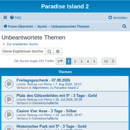
Paradise Island 2
FAQ
Anmelden
S
Foren-Übersicht
Suche
Unbeantwortete Themen
u
Unbeantwortete Themen
c
Zur erweiterten Suche
h
Suche
Erweiterte Suche
e
Seite
1
von
10
1
2
3
4
5
10
Nächst
Die Suche ergab 233 Treffer
…
Themen
Freitagsgeschenk - 07.08.2026
Letzter Beitrag von
Perry
«
7. Aug 2026, 18:57
Verfasst in
Allgemeines zu Paradise Island 2
Platz des Götzenbildes mit 5* - 3 Tage - Gold
Letzter Beitrag von
Perry
«
26. Jul 2026, 05:39
Verfasst in
Gemeinschaftliche
Casino Vier Asse - 3 Tage - Silber
Letzter Beitrag von
Perry
«
19. Jul 2026, 09:47
Verfasst in
Gemeinschaftliche
Historischer Park mit 5* - 3 Tage - Gold