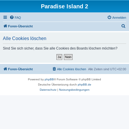
Paradise Island 2
FAQ
Anmelden
S
Foren-Übersicht
u
Alle Cookies löschen
c
h
Sind Sie sich sicher, dass Sie alle Cookies des Boards löschen möchten?
e
Foren-Übersicht
Alle Cookies löschen
Alle Zeiten sind
UTC+02:00
Powered by
phpBB
® Forum Software © phpBB Limited
Deutsche Übersetzung durch
phpBB.de
Datenschutz
|
Nutzungsbedingungen