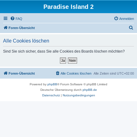
Paradise Island 2
FAQ
Anmelden
S
Foren-Übersicht
u
Alle Cookies löschen
c
h
Sind Sie sich sicher, dass Sie alle Cookies des Boards löschen möchten?
e
Foren-Übersicht
Alle Cookies löschen
Alle Zeiten sind
UTC+02:00
Powered by
phpBB
® Forum Software © phpBB Limited
Deutsche Übersetzung durch
phpBB.de
Datenschutz
|
Nutzungsbedingungen