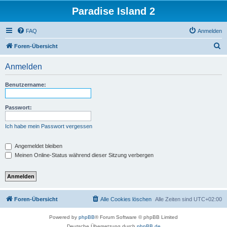
Paradise Island 2
FAQ
Anmelden
S
Foren-Übersicht
u
Anmelden
c
h
Benutzername:
e
Passwort:
Ich habe mein Passwort vergessen
Angemeldet bleiben
Meinen Online-Status während dieser Sitzung verbergen
Foren-Übersicht
Alle Cookies löschen
Alle Zeiten sind
UTC+02:00
Powered by
phpBB
® Forum Software © phpBB Limited
Deutsche Übersetzung durch
phpBB.de