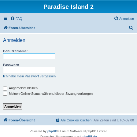
Paradise Island 2
FAQ
Anmelden
S
Foren-Übersicht
u
Anmelden
c
h
Benutzername:
e
Passwort:
Ich habe mein Passwort vergessen
Angemeldet bleiben
Meinen Online-Status während dieser Sitzung verbergen
Foren-Übersicht
Alle Cookies löschen
Alle Zeiten sind
UTC+02:00
Powered by
phpBB
® Forum Software © phpBB Limited
Deutsche Übersetzung durch
phpBB.de