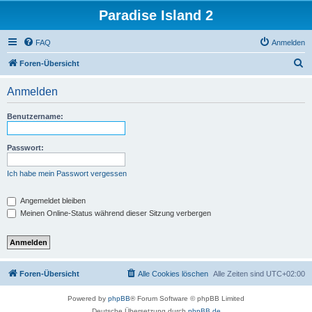
Paradise Island 2
FAQ
Anmelden
S
Foren-Übersicht
u
Anmelden
c
h
Benutzername:
e
Passwort:
Ich habe mein Passwort vergessen
Angemeldet bleiben
Meinen Online-Status während dieser Sitzung verbergen
Foren-Übersicht
Alle Cookies löschen
Alle Zeiten sind
UTC+02:00
Powered by
phpBB
® Forum Software © phpBB Limited
Deutsche Übersetzung durch
phpBB.de