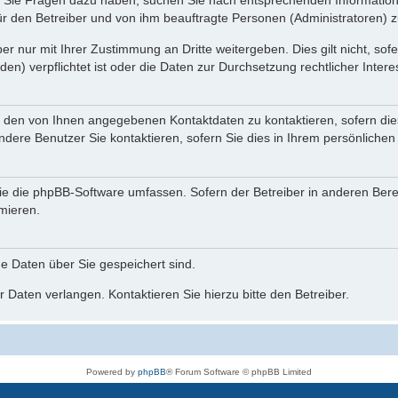
nn Sie Fragen dazu haben, suchen Sie nach entsprechenden Information
für den Betreiber und von ihm beauftragte Personen (Administratoren) z
r nur mit Ihrer Zustimmung an Dritte weitergeben. Dies gilt nicht, so
n) verpflichtet ist oder die Daten zur Durchsetzung rechtlicher Interes
r den von Ihnen angegebenen Kontaktdaten zu kontaktieren, sofern die
andere Benutzer Sie kontaktieren, sofern Sie dies in Ihrem persönlichen
, die die phpBB-Software umfassen. Sofern der Betreiber in anderen Be
rmieren.
he Daten über Sie gespeichert sind.
 Daten verlangen. Kontaktieren Sie hierzu bitte den Betreiber.
Powered by
phpBB
® Forum Software © phpBB Limited
Deutsche Übersetzung durch
phpBB.de