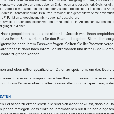
rch den Betreiber weitere Daten als notwendig festgelegt wurden, so ist dies für 
ellen, so werden die dort eingegebenen Daten ebenfalls gespeichert. Gleiches gilt
ie IP-Adresse wird weiterhin bei folgenden Aktionen gespeichert: Löschen und Änd
l-Adresse, Kontoaktivierung, Benutzer-Passwort) und gescheiterte Anmeldeversuch
ine?“-Funktion angezeigt und nicht dauerhaft gespeichert.
 dass weitere Daten gespeichert werden. Dazu gehören Ihr Abstimmungsverhalten b
htigungsfunktionen.
Hash) gespeichert, so dass es sicher ist. Jedoch wird Ihnen empfohlen,
el zu Ihrem Benutzerkonto für das Board, also gehen Sie mit ihm sorg
htigterweise nach Ihrem Passwort fragen. Sollten Sie Ihr Passwort verg
are fragt Sie dann nach Ihrem Benutzernamen und Ihrer E-Mail-Adres
 Board zugreifen können.
enen und oben näher spezifizierten Daten zu speichern, um das Board 
en einer Interessenabwägung zwischen Ihren und seinen Interessen sowi
von Ihrem Browser übermittelter Browser-Kennung zu speichern, sofer
 DATEN
n Personen zu ermöglichen. Sie sind sich daher bewusst, dass die Date
n jedoch festlegen, dass einzelne Informationen nur für einen eingeschr