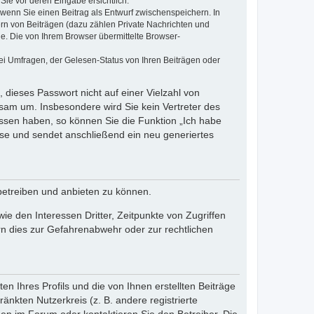
Sie vor deren Eingabe ersichtlich.
, wenn Sie einen Beitrag als Entwurf zwischenspeichern. In
ern von Beiträgen (dazu zählen Private Nachrichten und
e. Die von Ihrem Browser übermittelte Browser-
ei Umfragen, der Gelesen-Status von Ihren Beiträgen oder
 dieses Passwort nicht auf einer Vielzahl von
sam um. Insbesondere wird Sie kein Vertreter des
essen haben, so können Sie die Funktion „Ich habe
se und sendet anschließend ein neu generiertes
betreiben und anbieten zu können.
e den Interessen Dritter, Zeitpunkte von Zugriffen
n dies zur Gefahrenabwehr oder zur rechtlichen
n Ihres Profils und die von Ihnen erstellten Beiträge
änkten Nutzerkreis (z. B. andere registrierte