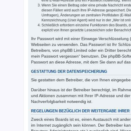
eine E-Mail-Adresse und ein Passwort notwendig. Wenn du
Wenn Sie einen Beitrag oder eine private Nachricht erst
diesen Fällen wird auch Ihre IP-Adresse gespeichert. D
Umfragen), Änderungen an zentralen Profildaten (E-Mai
Kennzeichnung (User Agent) wird nur in der „Wer ist onl
Schließlich erfordern einzelne Funktionen des Boards,
explizit von Ihnen gesetzte Lesezeichen oder Benachric
Ihr Passwort wird mit einer Einwege-Verschlüsselung (
Webseiten zu verwenden. Das Passwort ist Ihr Schlüss
Betreibers, von phpBB Limited oder ein Dritter berec
mein Passwort vergessen“ benutzen. Die phpBB-Softw
Passwort an diese Adresse, mit dem Sie dann auf das
GESTATTUNG DER DATENSPEICHERUNG
Sie gestatten dem Betreiber, die von Ihnen eingegeb
Darüber hinaus ist der Betreiber berechtigt, im Rahm
und Aktionen zusammen mit Ihrer IP-Adresse und der 
Nachverfolgbarkeit notwendig ist.
REGELUNGEN BEZÜGLICH DER WEITERGABE IHRER
Zweck eines Boards ist es, einen Austausch mit andere
im Internet zugänglich sein können. Der Betreiber kan