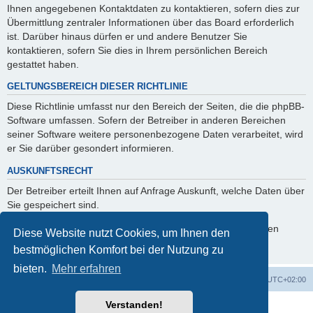
Ihnen angegebenen Kontaktdaten zu kontaktieren, sofern dies zur
Übermittlung zentraler Informationen über das Board erforderlich
ist. Darüber hinaus dürfen er und andere Benutzer Sie
kontaktieren, sofern Sie dies in Ihrem persönlichen Bereich
gestattet haben.
GELTUNGSBEREICH DIESER RICHTLINIE
Diese Richtlinie umfasst nur den Bereich der Seiten, die die phpBB-
Software umfassen. Sofern der Betreiber in anderen Bereichen
seiner Software weitere personenbezogene Daten verarbeitet, wird
er Sie darüber gesondert informieren.
AUSKUNFTSRECHT
Der Betreiber erteilt Ihnen auf Anfrage Auskunft, welche Daten über
Sie gespeichert sind.
Sie können jederzeit die Löschung bzw. Sperrung Ihrer Daten
Diese Website nutzt Cookies, um Ihnen den
verlangen. Kontaktieren Sie hierzu bitte den Betreiber.
bestmöglichen Komfort bei der Nutzung zu
bieten.
Mehr erfahren
Foren-Übersicht
Alle Cookies löschen
Alle Zeiten sind
UTC+02:00
Verstanden!
Powered by
phpBB
® Forum Software © phpBB Limited