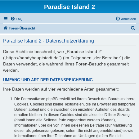
Paradise Island 2
FAQ
Anmelden
S
Foren-Übersicht
u
Paradise Island 2 - Datenschutzerklärung
c
h
Diese Richtlinie beschreibt, wie „Paradise Island 2“
(„https://handyhauptstadt.de“) (im Folgenden „der Betreiber“) die
e
Daten verwendet, die während Ihres Foren-Besuchs gesammelt
werden.
UMFANG UND ART DER DATENSPEICHERUNG
Ihre Daten werden auf vier verschiedene Arten gesammelt:
Die Forensoftware phpBB erstellt bei Ihrem Besuch des Boards mehrere
Cookies. Cookies sind kleine Textdateien, die Ihr Browser als temporäre
Dateien ablegt und die zwischen den einzelnen Aufrufen des Boards
erhalten bleiben. In diesen Cookies sind die aktuelle ID Ihrer Sitzung
(damit Ihnen alle Seitenaufrufe zugeordnet werden können),
Informationen über die von Ihnen gelesenen Beiträge (zur Markierung
dieser als gelesen/ungelesen; sofern Sie nicht angemeldet sind) sowie
Informationen über Ihre Teilnahme an Umfragen (sofern Sie nicht