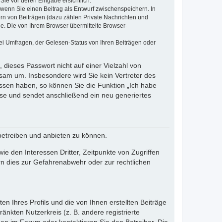
Sie vor deren Eingabe ersichtlich.
, wenn Sie einen Beitrag als Entwurf zwischenspeichern. In
ern von Beiträgen (dazu zählen Private Nachrichten und
e. Die von Ihrem Browser übermittelte Browser-
ei Umfragen, der Gelesen-Status von Ihren Beiträgen oder
 dieses Passwort nicht auf einer Vielzahl von
sam um. Insbesondere wird Sie kein Vertreter des
essen haben, so können Sie die Funktion „Ich habe
se und sendet anschließend ein neu generiertes
betreiben und anbieten zu können.
e den Interessen Dritter, Zeitpunkte von Zugriffen
n dies zur Gefahrenabwehr oder zur rechtlichen
n Ihres Profils und die von Ihnen erstellten Beiträge
änkten Nutzerkreis (z. B. andere registrierte