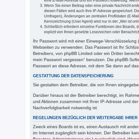
eine E-Mail-Adresse und ein Passwort notwendig. Wenn du
Wenn Sie einen Beitrag oder eine private Nachricht erst
diesen Fällen wird auch Ihre IP-Adresse gespeichert. D
Umfragen), Änderungen an zentralen Profildaten (E-Mai
Kennzeichnung (User Agent) wird nur in der „Wer ist onl
Schließlich erfordern einzelne Funktionen des Boards,
explizit von Ihnen gesetzte Lesezeichen oder Benachric
Ihr Passwort wird mit einer Einwege-Verschlüsselung (
Webseiten zu verwenden. Das Passwort ist Ihr Schlüss
Betreibers, von phpBB Limited oder ein Dritter berec
mein Passwort vergessen“ benutzen. Die phpBB-Softw
Passwort an diese Adresse, mit dem Sie dann auf das
GESTATTUNG DER DATENSPEICHERUNG
Sie gestatten dem Betreiber, die von Ihnen eingegeb
Darüber hinaus ist der Betreiber berechtigt, im Rahm
und Aktionen zusammen mit Ihrer IP-Adresse und der 
Nachverfolgbarkeit notwendig ist.
REGELUNGEN BEZÜGLICH DER WEITERGABE IHRER
Zweck eines Boards ist es, einen Austausch mit andere
im Internet zugänglich sein können. Der Betreiber kan