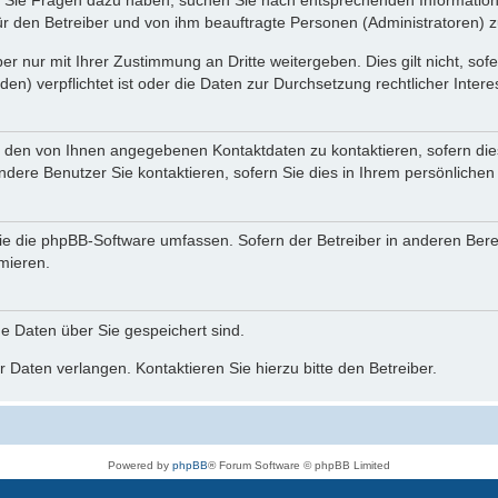
nn Sie Fragen dazu haben, suchen Sie nach entsprechenden Information
für den Betreiber und von ihm beauftragte Personen (Administratoren) z
r nur mit Ihrer Zustimmung an Dritte weitergeben. Dies gilt nicht, so
n) verpflichtet ist oder die Daten zur Durchsetzung rechtlicher Interes
r den von Ihnen angegebenen Kontaktdaten zu kontaktieren, sofern die
andere Benutzer Sie kontaktieren, sofern Sie dies in Ihrem persönlichen
, die die phpBB-Software umfassen. Sofern der Betreiber in anderen Be
rmieren.
he Daten über Sie gespeichert sind.
 Daten verlangen. Kontaktieren Sie hierzu bitte den Betreiber.
Powered by
phpBB
® Forum Software © phpBB Limited
Deutsche Übersetzung durch
phpBB.de