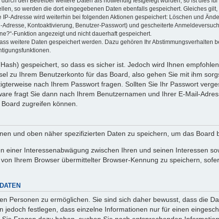
rch den Betreiber weitere Daten als notwendig festgelegt wurden, so ist dies für 
ellen, so werden die dort eingegebenen Daten ebenfalls gespeichert. Gleiches gilt
ie IP-Adresse wird weiterhin bei folgenden Aktionen gespeichert: Löschen und Änd
l-Adresse, Kontoaktivierung, Benutzer-Passwort) und gescheiterte Anmeldeversuch
ine?“-Funktion angezeigt und nicht dauerhaft gespeichert.
 dass weitere Daten gespeichert werden. Dazu gehören Ihr Abstimmungsverhalten b
htigungsfunktionen.
Hash) gespeichert, so dass es sicher ist. Jedoch wird Ihnen empfohlen,
el zu Ihrem Benutzerkonto für das Board, also gehen Sie mit ihm sorg
htigterweise nach Ihrem Passwort fragen. Sollten Sie Ihr Passwort verg
are fragt Sie dann nach Ihrem Benutzernamen und Ihrer E-Mail-Adres
 Board zugreifen können.
enen und oben näher spezifizierten Daten zu speichern, um das Board 
en einer Interessenabwägung zwischen Ihren und seinen Interessen sowi
von Ihrem Browser übermittelter Browser-Kennung zu speichern, sofer
 DATEN
n Personen zu ermöglichen. Sie sind sich daher bewusst, dass die Date
n jedoch festlegen, dass einzelne Informationen nur für einen eingeschr