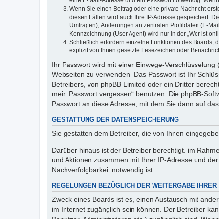
eine E-Mail-Adresse und ein Passwort notwendig. Wenn du
Wenn Sie einen Beitrag oder eine private Nachricht erst
diesen Fällen wird auch Ihre IP-Adresse gespeichert. D
Umfragen), Änderungen an zentralen Profildaten (E-Mai
Kennzeichnung (User Agent) wird nur in der „Wer ist onl
Schließlich erfordern einzelne Funktionen des Boards,
explizit von Ihnen gesetzte Lesezeichen oder Benachric
Ihr Passwort wird mit einer Einwege-Verschlüsselung (
Webseiten zu verwenden. Das Passwort ist Ihr Schlüss
Betreibers, von phpBB Limited oder ein Dritter berec
mein Passwort vergessen“ benutzen. Die phpBB-Softw
Passwort an diese Adresse, mit dem Sie dann auf das
GESTATTUNG DER DATENSPEICHERUNG
Sie gestatten dem Betreiber, die von Ihnen eingegeb
Darüber hinaus ist der Betreiber berechtigt, im Rahm
und Aktionen zusammen mit Ihrer IP-Adresse und der 
Nachverfolgbarkeit notwendig ist.
REGELUNGEN BEZÜGLICH DER WEITERGABE IHRER
Zweck eines Boards ist es, einen Austausch mit andere
im Internet zugänglich sein können. Der Betreiber kan