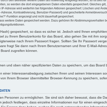
rch den Betreiber weitere Daten als notwendig festgelegt wurden, so ist dies für 
ellen, so werden die dort eingegebenen Daten ebenfalls gespeichert. Gleiches gilt
ie IP-Adresse wird weiterhin bei folgenden Aktionen gespeichert: Löschen und Änd
l-Adresse, Kontoaktivierung, Benutzer-Passwort) und gescheiterte Anmeldeversuch
ine?“-Funktion angezeigt und nicht dauerhaft gespeichert.
 dass weitere Daten gespeichert werden. Dazu gehören Ihr Abstimmungsverhalten b
htigungsfunktionen.
Hash) gespeichert, so dass es sicher ist. Jedoch wird Ihnen empfohlen,
el zu Ihrem Benutzerkonto für das Board, also gehen Sie mit ihm sorg
htigterweise nach Ihrem Passwort fragen. Sollten Sie Ihr Passwort verg
are fragt Sie dann nach Ihrem Benutzernamen und Ihrer E-Mail-Adres
 Board zugreifen können.
enen und oben näher spezifizierten Daten zu speichern, um das Board 
en einer Interessenabwägung zwischen Ihren und seinen Interessen sowi
von Ihrem Browser übermittelter Browser-Kennung zu speichern, sofer
 DATEN
n Personen zu ermöglichen. Sie sind sich daher bewusst, dass die Date
n jedoch festlegen, dass einzelne Informationen nur für einen eingeschr