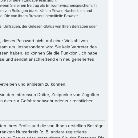
Sie vor deren Eingabe ersichtlich.
, wenn Sie einen Beitrag als Entwurf zwischenspeichern. In
ern von Beiträgen (dazu zählen Private Nachrichten und
e. Die von Ihrem Browser übermittelte Browser-
ei Umfragen, der Gelesen-Status von Ihren Beiträgen oder
 dieses Passwort nicht auf einer Vielzahl von
sam um. Insbesondere wird Sie kein Vertreter des
essen haben, so können Sie die Funktion „Ich habe
se und sendet anschließend ein neu generiertes
betreiben und anbieten zu können.
e den Interessen Dritter, Zeitpunkte von Zugriffen
n dies zur Gefahrenabwehr oder zur rechtlichen
n Ihres Profils und die von Ihnen erstellten Beiträge
änkten Nutzerkreis (z. B. andere registrierte