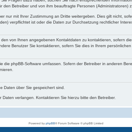
nn Sie Fragen dazu haben, suchen Sie nach entsprechenden Information
für den Betreiber und von ihm beauftragte Personen (Administratoren) z
r nur mit Ihrer Zustimmung an Dritte weitergeben. Dies gilt nicht, so
n) verpflichtet ist oder die Daten zur Durchsetzung rechtlicher Interes
r den von Ihnen angegebenen Kontaktdaten zu kontaktieren, sofern die
andere Benutzer Sie kontaktieren, sofern Sie dies in Ihrem persönlichen
, die die phpBB-Software umfassen. Sofern der Betreiber in anderen Be
rmieren.
he Daten über Sie gespeichert sind.
 Daten verlangen. Kontaktieren Sie hierzu bitte den Betreiber.
Powered by
phpBB
® Forum Software © phpBB Limited
Deutsche Übersetzung durch
phpBB.de