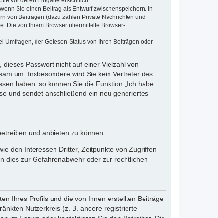
Sie vor deren Eingabe ersichtlich.
, wenn Sie einen Beitrag als Entwurf zwischenspeichern. In
ern von Beiträgen (dazu zählen Private Nachrichten und
e. Die von Ihrem Browser übermittelte Browser-
ei Umfragen, der Gelesen-Status von Ihren Beiträgen oder
 dieses Passwort nicht auf einer Vielzahl von
sam um. Insbesondere wird Sie kein Vertreter des
essen haben, so können Sie die Funktion „Ich habe
se und sendet anschließend ein neu generiertes
betreiben und anbieten zu können.
e den Interessen Dritter, Zeitpunkte von Zugriffen
n dies zur Gefahrenabwehr oder zur rechtlichen
n Ihres Profils und die von Ihnen erstellten Beiträge
änkten Nutzerkreis (z. B. andere registrierte