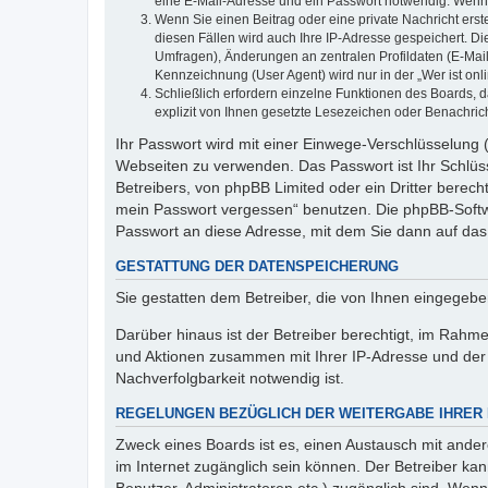
eine E-Mail-Adresse und ein Passwort notwendig. Wenn du
Wenn Sie einen Beitrag oder eine private Nachricht erst
diesen Fällen wird auch Ihre IP-Adresse gespeichert. D
Umfragen), Änderungen an zentralen Profildaten (E-Mai
Kennzeichnung (User Agent) wird nur in der „Wer ist onl
Schließlich erfordern einzelne Funktionen des Boards,
explizit von Ihnen gesetzte Lesezeichen oder Benachric
Ihr Passwort wird mit einer Einwege-Verschlüsselung (
Webseiten zu verwenden. Das Passwort ist Ihr Schlüss
Betreibers, von phpBB Limited oder ein Dritter berec
mein Passwort vergessen“ benutzen. Die phpBB-Softw
Passwort an diese Adresse, mit dem Sie dann auf das
GESTATTUNG DER DATENSPEICHERUNG
Sie gestatten dem Betreiber, die von Ihnen eingegeb
Darüber hinaus ist der Betreiber berechtigt, im Rahm
und Aktionen zusammen mit Ihrer IP-Adresse und der 
Nachverfolgbarkeit notwendig ist.
REGELUNGEN BEZÜGLICH DER WEITERGABE IHRER
Zweck eines Boards ist es, einen Austausch mit andere
im Internet zugänglich sein können. Der Betreiber kan