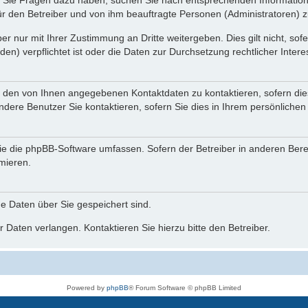
nn Sie Fragen dazu haben, suchen Sie nach entsprechenden Information
für den Betreiber und von ihm beauftragte Personen (Administratoren) z
r nur mit Ihrer Zustimmung an Dritte weitergeben. Dies gilt nicht, so
n) verpflichtet ist oder die Daten zur Durchsetzung rechtlicher Interes
r den von Ihnen angegebenen Kontaktdaten zu kontaktieren, sofern die
andere Benutzer Sie kontaktieren, sofern Sie dies in Ihrem persönlichen
, die die phpBB-Software umfassen. Sofern der Betreiber in anderen Be
rmieren.
he Daten über Sie gespeichert sind.
 Daten verlangen. Kontaktieren Sie hierzu bitte den Betreiber.
Powered by
phpBB
® Forum Software © phpBB Limited
Deutsche Übersetzung durch
phpBB.de