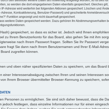
rch den Betreiber weitere Daten als notwendig festgelegt wurden, so ist dies für 
ellen, so werden die dort eingegebenen Daten ebenfalls gespeichert. Gleiches gilt
ie IP-Adresse wird weiterhin bei folgenden Aktionen gespeichert: Löschen und Änd
l-Adresse, Kontoaktivierung, Benutzer-Passwort) und gescheiterte Anmeldeversuch
ine?“-Funktion angezeigt und nicht dauerhaft gespeichert.
 dass weitere Daten gespeichert werden. Dazu gehören Ihr Abstimmungsverhalten b
htigungsfunktionen.
Hash) gespeichert, so dass es sicher ist. Jedoch wird Ihnen empfohlen,
el zu Ihrem Benutzerkonto für das Board, also gehen Sie mit ihm sorg
htigterweise nach Ihrem Passwort fragen. Sollten Sie Ihr Passwort verg
are fragt Sie dann nach Ihrem Benutzernamen und Ihrer E-Mail-Adres
 Board zugreifen können.
enen und oben näher spezifizierten Daten zu speichern, um das Board 
en einer Interessenabwägung zwischen Ihren und seinen Interessen sowi
von Ihrem Browser übermittelter Browser-Kennung zu speichern, sofer
 DATEN
n Personen zu ermöglichen. Sie sind sich daher bewusst, dass die Date
n jedoch festlegen, dass einzelne Informationen nur für einen eingeschr