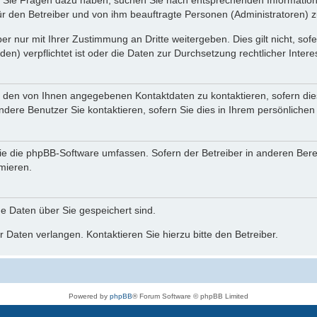
nn Sie Fragen dazu haben, suchen Sie nach entsprechenden Information
für den Betreiber und von ihm beauftragte Personen (Administratoren) z
r nur mit Ihrer Zustimmung an Dritte weitergeben. Dies gilt nicht, so
n) verpflichtet ist oder die Daten zur Durchsetzung rechtlicher Interes
r den von Ihnen angegebenen Kontaktdaten zu kontaktieren, sofern die
andere Benutzer Sie kontaktieren, sofern Sie dies in Ihrem persönlichen
, die die phpBB-Software umfassen. Sofern der Betreiber in anderen Be
rmieren.
he Daten über Sie gespeichert sind.
 Daten verlangen. Kontaktieren Sie hierzu bitte den Betreiber.
Powered by
phpBB
® Forum Software © phpBB Limited
Deutsche Übersetzung durch
phpBB.de