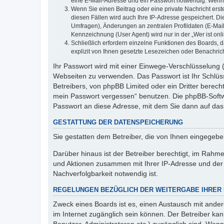
eine E-Mail-Adresse und ein Passwort notwendig. Wenn du
Wenn Sie einen Beitrag oder eine private Nachricht erst
diesen Fällen wird auch Ihre IP-Adresse gespeichert. D
Umfragen), Änderungen an zentralen Profildaten (E-Mai
Kennzeichnung (User Agent) wird nur in der „Wer ist onl
Schließlich erfordern einzelne Funktionen des Boards,
explizit von Ihnen gesetzte Lesezeichen oder Benachric
Ihr Passwort wird mit einer Einwege-Verschlüsselung (
Webseiten zu verwenden. Das Passwort ist Ihr Schlüss
Betreibers, von phpBB Limited oder ein Dritter berec
mein Passwort vergessen“ benutzen. Die phpBB-Softw
Passwort an diese Adresse, mit dem Sie dann auf das
GESTATTUNG DER DATENSPEICHERUNG
Sie gestatten dem Betreiber, die von Ihnen eingegeb
Darüber hinaus ist der Betreiber berechtigt, im Rahm
und Aktionen zusammen mit Ihrer IP-Adresse und der 
Nachverfolgbarkeit notwendig ist.
REGELUNGEN BEZÜGLICH DER WEITERGABE IHRER
Zweck eines Boards ist es, einen Austausch mit andere
im Internet zugänglich sein können. Der Betreiber kan