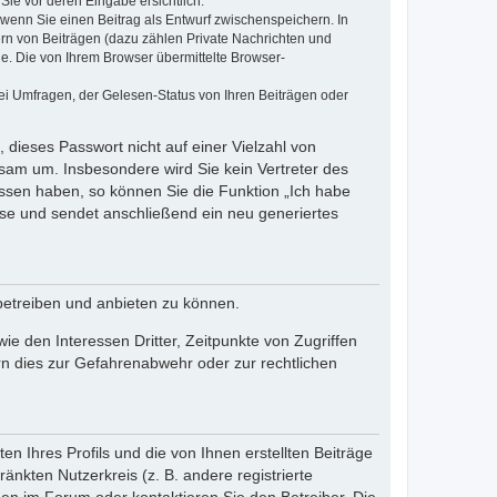
Sie vor deren Eingabe ersichtlich.
, wenn Sie einen Beitrag als Entwurf zwischenspeichern. In
ern von Beiträgen (dazu zählen Private Nachrichten und
e. Die von Ihrem Browser übermittelte Browser-
ei Umfragen, der Gelesen-Status von Ihren Beiträgen oder
 dieses Passwort nicht auf einer Vielzahl von
sam um. Insbesondere wird Sie kein Vertreter des
essen haben, so können Sie die Funktion „Ich habe
se und sendet anschließend ein neu generiertes
betreiben und anbieten zu können.
e den Interessen Dritter, Zeitpunkte von Zugriffen
n dies zur Gefahrenabwehr oder zur rechtlichen
n Ihres Profils und die von Ihnen erstellten Beiträge
änkten Nutzerkreis (z. B. andere registrierte