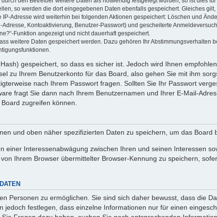
rch den Betreiber weitere Daten als notwendig festgelegt wurden, so ist dies für 
ellen, so werden die dort eingegebenen Daten ebenfalls gespeichert. Gleiches gilt
ie IP-Adresse wird weiterhin bei folgenden Aktionen gespeichert: Löschen und Änd
l-Adresse, Kontoaktivierung, Benutzer-Passwort) und gescheiterte Anmeldeversuch
ine?“-Funktion angezeigt und nicht dauerhaft gespeichert.
 dass weitere Daten gespeichert werden. Dazu gehören Ihr Abstimmungsverhalten b
htigungsfunktionen.
Hash) gespeichert, so dass es sicher ist. Jedoch wird Ihnen empfohlen,
el zu Ihrem Benutzerkonto für das Board, also gehen Sie mit ihm sorg
htigterweise nach Ihrem Passwort fragen. Sollten Sie Ihr Passwort verg
are fragt Sie dann nach Ihrem Benutzernamen und Ihrer E-Mail-Adres
 Board zugreifen können.
enen und oben näher spezifizierten Daten zu speichern, um das Board 
en einer Interessenabwägung zwischen Ihren und seinen Interessen sowi
von Ihrem Browser übermittelter Browser-Kennung zu speichern, sofer
 DATEN
n Personen zu ermöglichen. Sie sind sich daher bewusst, dass die Date
n jedoch festlegen, dass einzelne Informationen nur für einen eingeschr