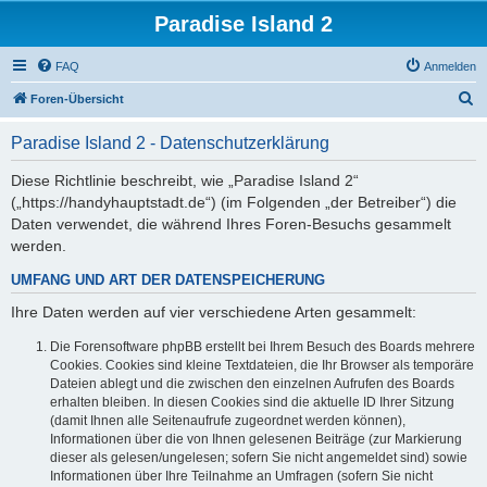
Paradise Island 2
FAQ
Anmelden
S
Foren-Übersicht
u
Paradise Island 2 - Datenschutzerklärung
c
h
Diese Richtlinie beschreibt, wie „Paradise Island 2“
(„https://handyhauptstadt.de“) (im Folgenden „der Betreiber“) die
e
Daten verwendet, die während Ihres Foren-Besuchs gesammelt
werden.
UMFANG UND ART DER DATENSPEICHERUNG
Ihre Daten werden auf vier verschiedene Arten gesammelt:
Die Forensoftware phpBB erstellt bei Ihrem Besuch des Boards mehrere
Cookies. Cookies sind kleine Textdateien, die Ihr Browser als temporäre
Dateien ablegt und die zwischen den einzelnen Aufrufen des Boards
erhalten bleiben. In diesen Cookies sind die aktuelle ID Ihrer Sitzung
(damit Ihnen alle Seitenaufrufe zugeordnet werden können),
Informationen über die von Ihnen gelesenen Beiträge (zur Markierung
dieser als gelesen/ungelesen; sofern Sie nicht angemeldet sind) sowie
Informationen über Ihre Teilnahme an Umfragen (sofern Sie nicht