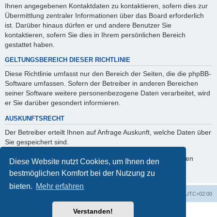
Ihnen angegebenen Kontaktdaten zu kontaktieren, sofern dies zur
Übermittlung zentraler Informationen über das Board erforderlich
ist. Darüber hinaus dürfen er und andere Benutzer Sie
kontaktieren, sofern Sie dies in Ihrem persönlichen Bereich
gestattet haben.
GELTUNGSBEREICH DIESER RICHTLINIE
Diese Richtlinie umfasst nur den Bereich der Seiten, die die phpBB-
Software umfassen. Sofern der Betreiber in anderen Bereichen
seiner Software weitere personenbezogene Daten verarbeitet, wird
er Sie darüber gesondert informieren.
AUSKUNFTSRECHT
Der Betreiber erteilt Ihnen auf Anfrage Auskunft, welche Daten über
Sie gespeichert sind.
Sie können jederzeit die Löschung bzw. Sperrung Ihrer Daten
Diese Website nutzt Cookies, um Ihnen den
verlangen. Kontaktieren Sie hierzu bitte den Betreiber.
bestmöglichen Komfort bei der Nutzung zu
bieten.
Mehr erfahren
Foren-Übersicht
Alle Cookies löschen
Alle Zeiten sind
UTC+02:00
Verstanden!
Powered by
phpBB
® Forum Software © phpBB Limited