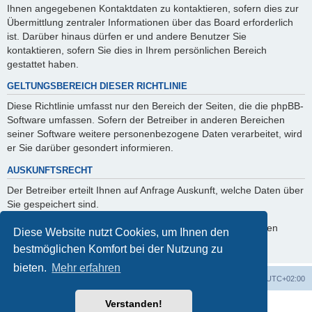
Ihnen angegebenen Kontaktdaten zu kontaktieren, sofern dies zur
Übermittlung zentraler Informationen über das Board erforderlich
ist. Darüber hinaus dürfen er und andere Benutzer Sie
kontaktieren, sofern Sie dies in Ihrem persönlichen Bereich
gestattet haben.
GELTUNGSBEREICH DIESER RICHTLINIE
Diese Richtlinie umfasst nur den Bereich der Seiten, die die phpBB-
Software umfassen. Sofern der Betreiber in anderen Bereichen
seiner Software weitere personenbezogene Daten verarbeitet, wird
er Sie darüber gesondert informieren.
AUSKUNFTSRECHT
Der Betreiber erteilt Ihnen auf Anfrage Auskunft, welche Daten über
Sie gespeichert sind.
Sie können jederzeit die Löschung bzw. Sperrung Ihrer Daten
Diese Website nutzt Cookies, um Ihnen den
verlangen. Kontaktieren Sie hierzu bitte den Betreiber.
bestmöglichen Komfort bei der Nutzung zu
bieten.
Mehr erfahren
Foren-Übersicht
Alle Cookies löschen
Alle Zeiten sind
UTC+02:00
Verstanden!
Powered by
phpBB
® Forum Software © phpBB Limited