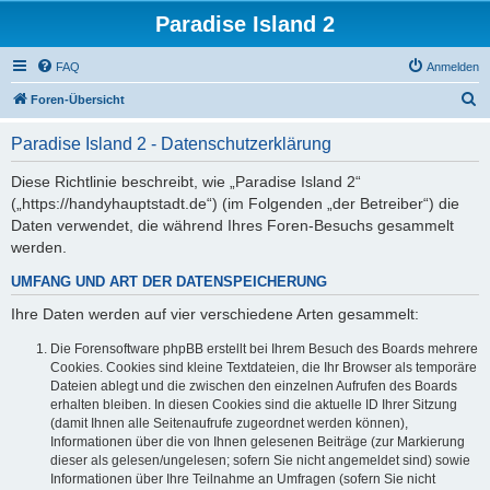
Paradise Island 2
FAQ
Anmelden
S
Foren-Übersicht
u
Paradise Island 2 - Datenschutzerklärung
c
h
Diese Richtlinie beschreibt, wie „Paradise Island 2“
(„https://handyhauptstadt.de“) (im Folgenden „der Betreiber“) die
e
Daten verwendet, die während Ihres Foren-Besuchs gesammelt
werden.
UMFANG UND ART DER DATENSPEICHERUNG
Ihre Daten werden auf vier verschiedene Arten gesammelt:
Die Forensoftware phpBB erstellt bei Ihrem Besuch des Boards mehrere
Cookies. Cookies sind kleine Textdateien, die Ihr Browser als temporäre
Dateien ablegt und die zwischen den einzelnen Aufrufen des Boards
erhalten bleiben. In diesen Cookies sind die aktuelle ID Ihrer Sitzung
(damit Ihnen alle Seitenaufrufe zugeordnet werden können),
Informationen über die von Ihnen gelesenen Beiträge (zur Markierung
dieser als gelesen/ungelesen; sofern Sie nicht angemeldet sind) sowie
Informationen über Ihre Teilnahme an Umfragen (sofern Sie nicht