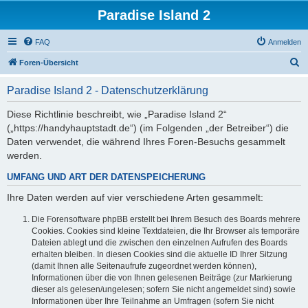
Paradise Island 2
FAQ
Anmelden
S
Foren-Übersicht
u
Paradise Island 2 - Datenschutzerklärung
c
h
Diese Richtlinie beschreibt, wie „Paradise Island 2“
(„https://handyhauptstadt.de“) (im Folgenden „der Betreiber“) die
e
Daten verwendet, die während Ihres Foren-Besuchs gesammelt
werden.
UMFANG UND ART DER DATENSPEICHERUNG
Ihre Daten werden auf vier verschiedene Arten gesammelt:
Die Forensoftware phpBB erstellt bei Ihrem Besuch des Boards mehrere
Cookies. Cookies sind kleine Textdateien, die Ihr Browser als temporäre
Dateien ablegt und die zwischen den einzelnen Aufrufen des Boards
erhalten bleiben. In diesen Cookies sind die aktuelle ID Ihrer Sitzung
(damit Ihnen alle Seitenaufrufe zugeordnet werden können),
Informationen über die von Ihnen gelesenen Beiträge (zur Markierung
dieser als gelesen/ungelesen; sofern Sie nicht angemeldet sind) sowie
Informationen über Ihre Teilnahme an Umfragen (sofern Sie nicht