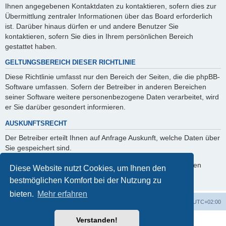
Ihnen angegebenen Kontaktdaten zu kontaktieren, sofern dies zur
Übermittlung zentraler Informationen über das Board erforderlich
ist. Darüber hinaus dürfen er und andere Benutzer Sie
kontaktieren, sofern Sie dies in Ihrem persönlichen Bereich
gestattet haben.
GELTUNGSBEREICH DIESER RICHTLINIE
Diese Richtlinie umfasst nur den Bereich der Seiten, die die phpBB-
Software umfassen. Sofern der Betreiber in anderen Bereichen
seiner Software weitere personenbezogene Daten verarbeitet, wird
er Sie darüber gesondert informieren.
AUSKUNFTSRECHT
Der Betreiber erteilt Ihnen auf Anfrage Auskunft, welche Daten über
Sie gespeichert sind.
Sie können jederzeit die Löschung bzw. Sperrung Ihrer Daten
Diese Website nutzt Cookies, um Ihnen den
verlangen. Kontaktieren Sie hierzu bitte den Betreiber.
bestmöglichen Komfort bei der Nutzung zu
bieten.
Mehr erfahren
Foren-Übersicht
Alle Cookies löschen
Alle Zeiten sind
UTC+02:00
Verstanden!
Powered by
phpBB
® Forum Software © phpBB Limited