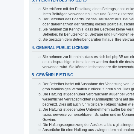
3. PFLICHTEN DES NUTZERS
Sie erklären mit der Erstellung eines Beitrags, dass er 
Ihren Beiträgen verwendeten Links und Bilder zu setze
Der Betreiber des Boards übt das Hausrecht aus. Bei V
oder dauerhaft von der Nutzung dieses Boards ausschlie
Sie nehmen zur Kenntnis, dass der Betreiber keine Verant
Betreiber, Ihr Benutzerkonto, Beiträge und Funktionen je
Sie gestatten dem Betreiber darüber hinaus, Ihre Beitr
4. GENERAL PUBLIC LICENSE
Sie nehmen zur Kenntnis, dass es sich bei phpBB um ein
deutschsprachige Informationen werden durch die deuts
verwendet wird. Sie können insbesondere die Verwendun
5. GEWÄHRLEISTUNG
Der Betreiber haftet mit Ausnahme der Verletzung von Le
grob fahrlässiges Verhalten zurückzuführen sind. Dies 
Die Haftung ist gegenüber Verbrauchern außer bei vors
wesentlicher Vertragspflichten (Kardinalpflichten) auf
begrenzt. Dies gilt auch für mittelbare Folgeschäden 
Die Haftung ist gegenüber Unternehmern außer bei der V
typischerweise vorhersehbaren Schäden und im Übrigen 
Gewinn.
Die Haftungsbegrenzung der Absätze a bis c gilt sinnge
Ansprüche für eine Haftung aus zwingendem nationalem