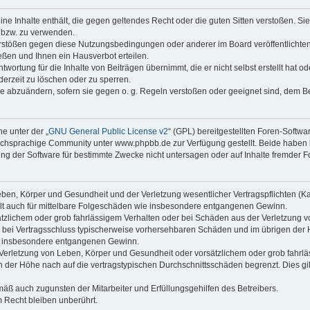
keine Inhalte enthält, die gegen geltendes Recht oder die guten Sitten verstoßen. Si
n bzw. zu verwenden.
erstößen gegen diese Nutzungsbedingungen oder anderer im Board veröffentlicht
ßen und Ihnen ein Hausverbot erteilen.
wortung für die Inhalte von Beiträgen übernimmt, die er nicht selbst erstellt hat 
derzeit zu löschen oder zu sperren.
äge abzuändern, sofern sie gegen o. g. Regeln verstoßen oder geeignet sind, dem 
e unter der „
GNU General Public License v2
“ (GPL) bereitgestellten Foren-Soft
chsprachige Community unter www.phpbb.de zur Verfügung gestellt. Beide haben ke
g der Software für bestimmte Zwecke nicht untersagen oder auf Inhalte fremder F
ben, Körper und Gesundheit und der Verletzung wesentlicher Vertragspflichten (Kard
gilt auch für mittelbare Folgeschäden wie insbesondere entgangenen Gewinn.
ätzlichem oder grob fahrlässigem Verhalten oder bei Schäden aus der Verletzung 
 die bei Vertragsschluss typischerweise vorhersehbaren Schäden und im übrigen de
wie insbesondere entgangenen Gewinn.
erletzung von Leben, Körper und Gesundheit oder vorsätzlichem oder grob fahrläs
der Höhe nach auf die vertragstypischen Durchschnittsschäden begrenzt. Dies gi
mäß auch zugunsten der Mitarbeiter und Erfüllungsgehilfen des Betreibers.
 Recht bleiben unberührt.