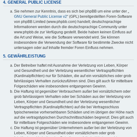
4. GENERAL PUBLIC LICENSE
Sie nehmen zur Kenntnis, dass es sich bei phpBB um eine unter der „
GNU General Public License v2
“ (GPL) bereitgestellten Foren-Software
von phpBB Limited (www.phpbb.com) handelt; deutschsprachige
Informationen werden durch die deutschsprachige Community unter
www.phpbb.de zur Verfügung gestellt. Beide haben keinen Einfluss auf
die Art und Weise, wie die Software verwendet wird. Sie können
insbesondere die Verwendung der Software für bestimmte Zwecke nicht
untersagen oder auf Inhalte fremder Foren Einfluss nehmen.
5. GEWÄHRLEISTUNG
Der Betreiber haftet mit Ausnahme der Verletzung von Leben, Körper
und Gesundheit und der Verletzung wesentlicher Vertragspflichten
(Kardinalpflichten) nur für Schäden, die auf ein vorsätzliches oder grob
fahrlässiges Verhalten zurückzuführen sind. Dies gilt auch für mittelbare
Folgeschäden wie insbesondere entgangenen Gewinn.
Die Haftung ist gegenüber Verbrauchern außer bei vorsätzlichem oder
grob fahrlässigem Verhalten oder bei Schäden aus der Verletzung von
Leben, Körper und Gesundheit und der Verletzung wesentlicher
Vertragspflichten (Kardinalpflichten) auf die bei Vertragsschluss
typischerweise vorhersehbaren Schäden und im übrigen der Höhe nach
auf die vertragstypischen Durchschnittsschäden begrenzt. Dies gilt auch
für mittelbare Folgeschäden wie insbesondere entgangenen Gewinn.
Die Haftung ist gegenüber Unternehmern außer bei der Verletzung von
Leben, Körper und Gesundheit oder vorsätzlichem oder grob