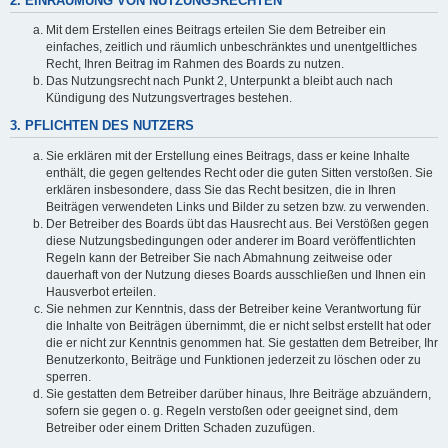
2. EINRÄUMUNG VON NUTZUNGSRECHTEN
Mit dem Erstellen eines Beitrags erteilen Sie dem Betreiber ein
einfaches, zeitlich und räumlich unbeschränktes und unentgeltliches
Recht, Ihren Beitrag im Rahmen des Boards zu nutzen.
Das Nutzungsrecht nach Punkt 2, Unterpunkt a bleibt auch nach
Kündigung des Nutzungsvertrages bestehen.
3. PFLICHTEN DES NUTZERS
Sie erklären mit der Erstellung eines Beitrags, dass er keine Inhalte
enthält, die gegen geltendes Recht oder die guten Sitten verstoßen. Sie
erklären insbesondere, dass Sie das Recht besitzen, die in Ihren
Beiträgen verwendeten Links und Bilder zu setzen bzw. zu verwenden.
Der Betreiber des Boards übt das Hausrecht aus. Bei Verstößen gegen
diese Nutzungsbedingungen oder anderer im Board veröffentlichten
Regeln kann der Betreiber Sie nach Abmahnung zeitweise oder
dauerhaft von der Nutzung dieses Boards ausschließen und Ihnen ein
Hausverbot erteilen.
Sie nehmen zur Kenntnis, dass der Betreiber keine Verantwortung für
die Inhalte von Beiträgen übernimmt, die er nicht selbst erstellt hat oder
die er nicht zur Kenntnis genommen hat. Sie gestatten dem Betreiber, Ihr
Benutzerkonto, Beiträge und Funktionen jederzeit zu löschen oder zu
sperren.
Sie gestatten dem Betreiber darüber hinaus, Ihre Beiträge abzuändern,
sofern sie gegen o. g. Regeln verstoßen oder geeignet sind, dem
Betreiber oder einem Dritten Schaden zuzufügen.