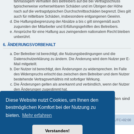
fahrlässigem Verhalten des Betreibers auf die bei Vertragsschluss
typischerweise vorhersehbaren Schäden und im Übrigen der Höhe
nach auf die vertragstypischen Durchschnittsschäden begrenzt. Dies gilt
auch für mittelbare Schäden, insbesondere entgangenen Gewinn.
Die Haftungsbegrenzung der Absätze a bis c gilt sinngemäß auch
zugunsten der Mitarbeiter und Erfüllungsgehilfen des Betreibers.
Ansprüche für eine Haftung aus zwingendem nationalem Recht bleiben
unberührt.
6. ÄNDERUNGSVORBEHALT
Der Betreiber ist berechtigt, die Nutzungsbedingungen und die
Datenschutzerklärung zu ändern. Die Änderung wird dem Nutzer per E-
Mail mitgeteilt.
Der Nutzer ist berechtigt, den Änderungen zu widersprechen. Im Falle
des Widerspruchs erlischt das zwischen dem Betreiber und dem Nutzer
bestehende Vertragsverhältnis mit sofortiger Wirkung.
Die Änderungen gelten als anerkannt und verbindlich, wenn der Nutzer
den Änderungen zugestimmt hat.
Informationen über den Umgang mit Ihren persönlichen Daten sind
Diese Website nutzt Cookies, um Ihnen den
in der Datenschutzerklärung enthalten.
bestmöglichen Komfort bei der Nutzung zu
bieten.
Mehr erfahren
Foren-Übersicht
Alle Cookies löschen
Alle Zeiten sind
UTC+02:00
Verstanden!
Powered by
phpBB
® Forum Software © phpBB Limited