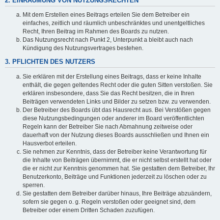
2. EINRÄUMUNG VON NUTZUNGSRECHTEN
Mit dem Erstellen eines Beitrags erteilen Sie dem Betreiber ein
einfaches, zeitlich und räumlich unbeschränktes und unentgeltliches
Recht, Ihren Beitrag im Rahmen des Boards zu nutzen.
Das Nutzungsrecht nach Punkt 2, Unterpunkt a bleibt auch nach
Kündigung des Nutzungsvertrages bestehen.
3. PFLICHTEN DES NUTZERS
Sie erklären mit der Erstellung eines Beitrags, dass er keine Inhalte
enthält, die gegen geltendes Recht oder die guten Sitten verstoßen. Sie
erklären insbesondere, dass Sie das Recht besitzen, die in Ihren
Beiträgen verwendeten Links und Bilder zu setzen bzw. zu verwenden.
Der Betreiber des Boards übt das Hausrecht aus. Bei Verstößen gegen
diese Nutzungsbedingungen oder anderer im Board veröffentlichten
Regeln kann der Betreiber Sie nach Abmahnung zeitweise oder
dauerhaft von der Nutzung dieses Boards ausschließen und Ihnen ein
Hausverbot erteilen.
Sie nehmen zur Kenntnis, dass der Betreiber keine Verantwortung für
die Inhalte von Beiträgen übernimmt, die er nicht selbst erstellt hat oder
die er nicht zur Kenntnis genommen hat. Sie gestatten dem Betreiber, Ihr
Benutzerkonto, Beiträge und Funktionen jederzeit zu löschen oder zu
sperren.
Sie gestatten dem Betreiber darüber hinaus, Ihre Beiträge abzuändern,
sofern sie gegen o. g. Regeln verstoßen oder geeignet sind, dem
Betreiber oder einem Dritten Schaden zuzufügen.