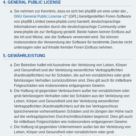
4. GENERAL PUBLIC LICENSE
Sie nehmen zur Kenntnis, dass es sich bei phpBB um eine unter der „
GNU General Public License v2
“ (GPL) bereitgestellten Foren-Software
von phpBB Limited (www.phpbb.com) handelt; deutschsprachige
Informationen werden durch die deutschsprachige Community unter
www.phpbb.de zur Verfügung gestellt. Beide haben keinen Einfluss auf
die Art und Weise, wie die Software verwendet wird. Sie können
insbesondere die Verwendung der Software für bestimmte Zwecke nicht
untersagen oder auf Inhalte fremder Foren Einfluss nehmen.
5. GEWÄHRLEISTUNG
Der Betreiber haftet mit Ausnahme der Verletzung von Leben, Körper
und Gesundheit und der Verletzung wesentlicher Vertragspflichten
(Kardinalpflichten) nur für Schäden, die auf ein vorsätzliches oder grob
fahrlässiges Verhalten zurückzuführen sind. Dies gilt auch für mittelbare
Folgeschäden wie insbesondere entgangenen Gewinn.
Die Haftung ist gegenüber Verbrauchern außer bei vorsätzlichem oder
grob fahrlässigem Verhalten oder bei Schäden aus der Verletzung von
Leben, Körper und Gesundheit und der Verletzung wesentlicher
Vertragspflichten (Kardinalpflichten) auf die bei Vertragsschluss
typischerweise vorhersehbaren Schäden und im übrigen der Höhe nach
auf die vertragstypischen Durchschnittsschäden begrenzt. Dies gilt auch
für mittelbare Folgeschäden wie insbesondere entgangenen Gewinn.
Die Haftung ist gegenüber Unternehmern außer bei der Verletzung von
Leben, Körper und Gesundheit oder vorsätzlichem oder grob