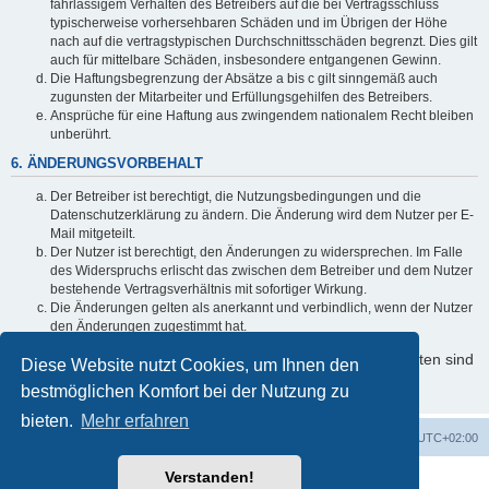
fahrlässigem Verhalten des Betreibers auf die bei Vertragsschluss
typischerweise vorhersehbaren Schäden und im Übrigen der Höhe
nach auf die vertragstypischen Durchschnittsschäden begrenzt. Dies gilt
auch für mittelbare Schäden, insbesondere entgangenen Gewinn.
Die Haftungsbegrenzung der Absätze a bis c gilt sinngemäß auch
zugunsten der Mitarbeiter und Erfüllungsgehilfen des Betreibers.
Ansprüche für eine Haftung aus zwingendem nationalem Recht bleiben
unberührt.
6. ÄNDERUNGSVORBEHALT
Der Betreiber ist berechtigt, die Nutzungsbedingungen und die
Datenschutzerklärung zu ändern. Die Änderung wird dem Nutzer per E-
Mail mitgeteilt.
Der Nutzer ist berechtigt, den Änderungen zu widersprechen. Im Falle
des Widerspruchs erlischt das zwischen dem Betreiber und dem Nutzer
bestehende Vertragsverhältnis mit sofortiger Wirkung.
Die Änderungen gelten als anerkannt und verbindlich, wenn der Nutzer
den Änderungen zugestimmt hat.
Informationen über den Umgang mit Ihren persönlichen Daten sind
Diese Website nutzt Cookies, um Ihnen den
in der Datenschutzerklärung enthalten.
bestmöglichen Komfort bei der Nutzung zu
bieten.
Mehr erfahren
Foren-Übersicht
Alle Cookies löschen
Alle Zeiten sind
UTC+02:00
Verstanden!
Powered by
phpBB
® Forum Software © phpBB Limited