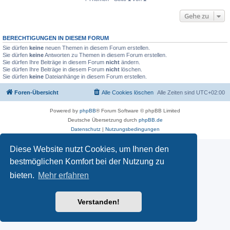
Gehe zu
BERECHTIGUNGEN IN DIESEM FORUM
Sie dürfen
keine
neuen Themen in diesem Forum erstellen.
Sie dürfen
keine
Antworten zu Themen in diesem Forum erstellen.
Sie dürfen Ihre Beiträge in diesem Forum
nicht
ändern.
Sie dürfen Ihre Beiträge in diesem Forum
nicht
löschen.
Sie dürfen
keine
Dateianhänge in diesem Forum erstellen.
Foren-Übersicht
Alle Cookies löschen
Alle Zeiten sind
UTC+02:00
Powered by
phpBB
® Forum Software © phpBB Limited
Deutsche Übersetzung durch
phpBB.de
Datenschutz
|
Nutzungsbedingungen
Diese Website nutzt Cookies, um Ihnen den
bestmöglichen Komfort bei der Nutzung zu
bieten.
Mehr erfahren
Verstanden!