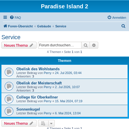
Paradise Island 2
FAQ
Anmelden
S
Foren-Übersicht
Gebäude
Service
u
Service
c
Suche
Erweiterte Suche
Neues Thema
h
4 Themen • Seite
1
von
1
e
Themen
Obelisk des Wohlstands
Letzter Beitrag von
Perry
«
24. Jul 2026, 03:44
Antworten:
3
Obelisk der Meisterschaft
Letzter Beitrag von
Perry
«
2. Jul 2026, 10:07
Antworten:
3
College für Oberkellner
Letzter Beitrag von
Perry
«
15. Mai 2024, 07:19
Sonnenkugel
Letzter Beitrag von
Perry
«
6. Mai 2024, 13:04
Neues Thema
4 Themen • Seite
1
von
1