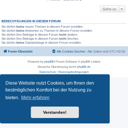
Gehe zu
BERECHTIGUNGEN IN DIESEM FORUM
Sie dürfen
keine
neuen Themen in diesem Forum erstellen.
Sie dürfen
keine
Antworten zu Themen in diesem Forum erstellen.
Sie dürfen Ihre Beiträge in diesem Forum
nicht
ändern.
Sie dürfen Ihre Beiträge in diesem Forum
nicht
löschen.
Sie dürfen
keine
Dateianhänge in diesem Forum erstellen.
Foren-Übersicht
Alle Cookies löschen
Alle Zeiten sind
UTC+02:00
Powered by
phpBB
® Forum Software © phpBB Limited
Deutsche Übersetzung durch
phpBB.de
Datenschutz
|
Nutzungsbedingungen
Diese Website nutzt Cookies, um Ihnen den
bestmöglichen Komfort bei der Nutzung zu
bieten.
Mehr erfahren
Verstanden!