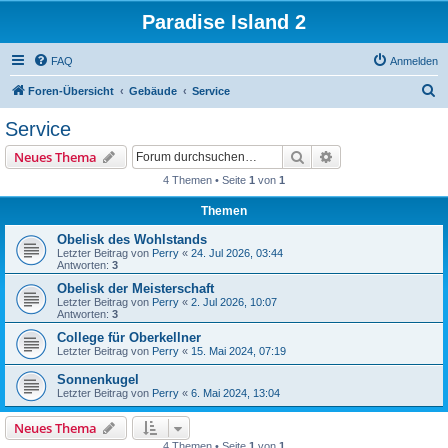
Paradise Island 2
FAQ
Anmelden
S
Foren-Übersicht
Gebäude
Service
u
Service
c
Suche
Erweiterte Suche
Neues Thema
h
4 Themen • Seite
1
von
1
e
Themen
Obelisk des Wohlstands
Letzter Beitrag von
Perry
«
24. Jul 2026, 03:44
Antworten:
3
Obelisk der Meisterschaft
Letzter Beitrag von
Perry
«
2. Jul 2026, 10:07
Antworten:
3
College für Oberkellner
Letzter Beitrag von
Perry
«
15. Mai 2024, 07:19
Sonnenkugel
Letzter Beitrag von
Perry
«
6. Mai 2024, 13:04
Neues Thema
4 Themen • Seite
1
von
1