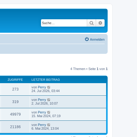
Suche
Erweiterte Suche
Anmelden
4 Themen • Seite
1
von
1
ZUGRIFFE
LETZTER BEITRAG
von
Perry
273
24. Jul 2026, 03:44
von
Perry
319
2. Jul 2026, 10:07
von
Perry
49979
15. Mai 2024, 07:19
von
Perry
21186
6. Mai 2024, 13:04