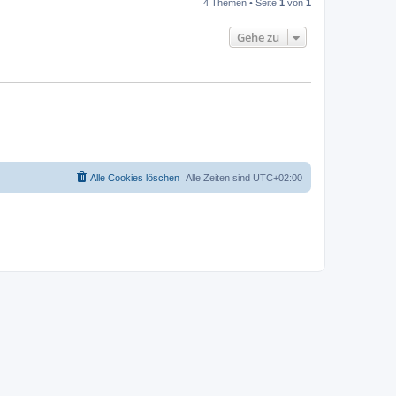
4 Themen • Seite
1
von
1
Gehe zu
Alle Cookies löschen
Alle Zeiten sind
UTC+02:00