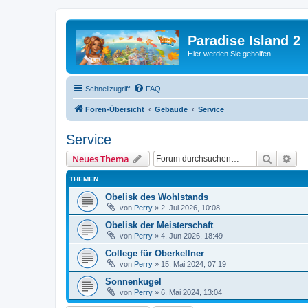
Paradise Island 2
Hier werden Sie geholfen
Schnellzugriff
FAQ
Foren-Übersicht
Gebäude
Service
Service
Suche
Erw
Neues Thema
THEMEN
Obelisk des Wohlstands
von
Perry
»
2. Jul 2026, 10:08
Obelisk der Meisterschaft
von
Perry
»
4. Jun 2026, 18:49
College für Oberkellner
von
Perry
»
15. Mai 2024, 07:19
Sonnenkugel
von
Perry
»
6. Mai 2024, 13:04