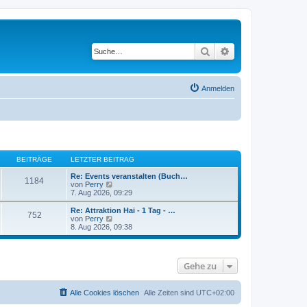
Suche
Erweiterte Suche
Anmelden
BEITRÄGE
LETZTER BEITRAG
Re: Events veranstalten (Buch…
1184
N
von
Perry
e
7. Aug 2026, 09:29
u
e
Re: Attraktion Hai - 1 Tag - …
752
s
N
von
Perry
t
e
8. Aug 2026, 09:38
e
u
r
e
B
s
e
t
Gehe zu
i
e
t
r
r
B
a
e
Alle Cookies löschen
Alle Zeiten sind
UTC+02:00
g
i