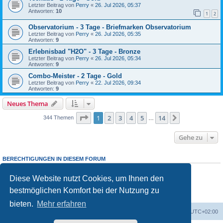
Letzter Beitrag von
Perry
«
26. Jul 2026, 05:37
Antworten:
10
1
2
Observatorium - 3 Tage - Briefmarken Observatorium
Letzter Beitrag von
Perry
«
26. Jul 2026, 05:35
Antworten:
9
Erlebnisbad "H2O" - 3 Tage - Bronze
Letzter Beitrag von
Perry
«
26. Jul 2026, 05:34
Antworten:
9
Combo-Meister - 2 Tage - Gold
Letzter Beitrag von
Perry
«
22. Jul 2026, 09:34
Antworten:
9
Neues Thema
Seite
1
von
14
1
2
3
4
5
14
Nächste
344 Themen
…
Gehe zu
BERECHTIGUNGEN IN DIESEM FORUM
Sie dürfen
keine
neuen Themen in diesem Forum erstellen.
Sie dürfen
keine
Antworten zu Themen in diesem Forum erstellen.
Diese Website nutzt Cookies, um Ihnen den
Sie dürfen Ihre Beiträge in diesem Forum
nicht
ändern.
bestmöglichen Komfort bei der Nutzung zu
Sie dürfen Ihre Beiträge in diesem Forum
nicht
löschen.
Sie dürfen
keine
Dateianhänge in diesem Forum erstellen.
bieten.
Mehr erfahren
Foren-Übersicht
Alle Cookies löschen
Alle Zeiten sind
UTC+02:00