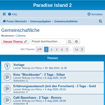
Paradise Island 2
FAQ
Anmelden
S
Foren-Übersicht
Unionsaufgaben
Gemeinschaftliche
u
Gemeinschaftliche
c
Moderator:
Colmena
h
Suche
Erweiterte Suche
Neues Thema
e
Seite
1
von
14
1
2
3
4
5
14
Nächste
344 Themen
…
Themen
Vorlage
Letzter Beitrag von
Perry
«
30. Mai 2024, 11:36
Kino "Blockbuster" - 3 Tage - Silber
Letzter Beitrag von
Perry
«
6. Aug 2026, 19:28
Antworten:
1
Erfahrungsaustausch (mit den Forschern) - 3 Tage - Gold
Letzter Beitrag von
Perry
«
4. Aug 2026, 09:10
Antworten:
7
Café Baumhaus - 2 Tage - Bronze
Letzter Beitrag von
Perry
«
4. Aug 2026, 09:09
Antworten:
4