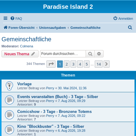
Paradise Island 2
FAQ
Anmelden
S
Foren-Übersicht
Unionsaufgaben
Gemeinschaftliche
u
Gemeinschaftliche
c
Moderator:
Colmena
h
Suche
Erweiterte Suche
Neues Thema
e
Seite
1
von
14
1
2
3
4
5
14
Nächste
344 Themen
…
Themen
Vorlage
Letzter Beitrag von
Perry
«
30. Mai 2024, 11:36
Events veranstalten (Buch) - 3 Tage - Silber
Letzter Beitrag von
Perry
«
7. Aug 2026, 09:29
Antworten:
9
Comicshow - 3 Tage - Bronzene Totems
Letzter Beitrag von
Perry
«
7. Aug 2026, 09:22
Antworten:
7
Kino "Blockbuster" - 3 Tage - Silber
Letzter Beitrag von
Perry
«
6. Aug 2026, 19:28
Antworten:
1