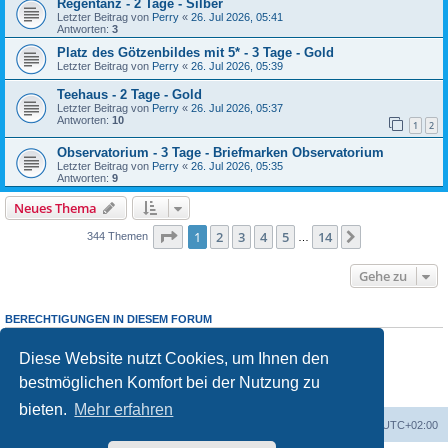
Regentanz - 2 Tage - Silber
Letzter Beitrag von
Perry
«
26. Jul 2026, 05:41
Antworten:
3
Platz des Götzenbildes mit 5* - 3 Tage - Gold
Letzter Beitrag von
Perry
«
26. Jul 2026, 05:39
Teehaus - 2 Tage - Gold
Letzter Beitrag von
Perry
«
26. Jul 2026, 05:37
Antworten:
10
1
2
Observatorium - 3 Tage - Briefmarken Observatorium
Letzter Beitrag von
Perry
«
26. Jul 2026, 05:35
Antworten:
9
Neues Thema
Seite
1
von
14
1
2
3
4
5
14
Nächste
344 Themen
…
Gehe zu
BERECHTIGUNGEN IN DIESEM FORUM
Sie dürfen
keine
neuen Themen in diesem Forum erstellen.
Sie dürfen
keine
Antworten zu Themen in diesem Forum erstellen.
Diese Website nutzt Cookies, um Ihnen den
Sie dürfen Ihre Beiträge in diesem Forum
nicht
ändern.
bestmöglichen Komfort bei der Nutzung zu
Sie dürfen Ihre Beiträge in diesem Forum
nicht
löschen.
Sie dürfen
keine
Dateianhänge in diesem Forum erstellen.
bieten.
Mehr erfahren
Foren-Übersicht
Alle Cookies löschen
Alle Zeiten sind
UTC+02:00