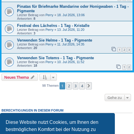
Pinatas für Briefmarke Mandarine oder Honigwaben - 1 Tag -
Pigmente
Letzter Beitrag von
Perry
«
18. Jul 2026, 13:06
Antworten:
8
Festival des Lächelns - 1 Tag - Kristalle
Letzter Beitrag von
Perry
«
13. Jul 2026, 11:20
Antworten:
3
Verwenden Sie Helme - 1 Tag - Pigmente
Letzter Beitrag von
Perry
«
11. Jul 2026, 14:35
Antworten:
20
1
2
3
Verwenden Sie Totems - 1 Tag - Pigmente
Letzter Beitrag von
Perry
«
10. Jul 2026, 11:52
Antworten:
18
1
2
Neues Thema
1
2
3
4
Nächste
98 Themen
Gehe zu
BERECHTIGUNGEN IN DIESEM FORUM
Sie dürfen
keine
neuen Themen in diesem Forum erstellen.
Sie dürfen
keine
Antworten zu Themen in diesem Forum erstellen.
Diese Website nutzt Cookies, um Ihnen den
Sie dürfen Ihre Beiträge in diesem Forum
nicht
ändern.
bestmöglichen Komfort bei der Nutzung zu
Sie dürfen Ihre Beiträge in diesem Forum
nicht
löschen.
Sie dürfen
keine
Dateianhänge in diesem Forum erstellen.