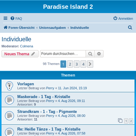
Paradise Island 2
FAQ
Anmelden
S
Foren-Übersicht
Unionsaufgaben
Individuelle
u
Individuelle
c
Moderator:
Colmena
h
Suche
Erweiterte Suche
Neues Thema
e
1
2
3
4
Nächste
98 Themen
Themen
Vorlagen
Letzter Beitrag von
Perry
«
11. Jun 2024, 15:19
Maskerade - 1 Tag - Kristalle
Letzter Beitrag von
Perry
«
4. Aug 2026, 09:11
Antworten:
9
Strandkram - 1 - Tag - Pigmente
Letzter Beitrag von
Perry
«
4. Aug 2026, 08:00
Antworten:
11
1
2
Re: Heiße Tänze - 1 Tag - Kristalle
Letzter Beitrag von
Perry
«
4. Aug 2026, 07:58