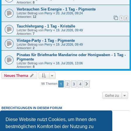
Antworten:
8
Verbrauchen Sie Energie - 1 Tag - Pigmente
Letzter Beitrag von
Perry
«
20. Jul 2026, 09:24
Antworten:
12
1
2
Tauchlehrgang - 1 Tag - Kristalle
Letzter Beitrag von
Perry
«
19. Jul 2026, 09:49
Antworten:
7
Vintage-Party - 1 Tag - Pigmente
Letzter Beitrag von
Perry
«
19. Jul 2026, 09:49
Antworten:
2
Pinatas für Briefmarke Mandarine oder Honigwaben - 1 Tag -
Pigmente
Letzter Beitrag von
Perry
«
18. Jul 2026, 13:06
Antworten:
8
Neues Thema
1
2
3
4
Nächste
98 Themen
Gehe zu
BERECHTIGUNGEN IN DIESEM FORUM
Sie dürfen
keine
neuen Themen in diesem Forum erstellen.
Sie dürfen
keine
Antworten zu Themen in diesem Forum erstellen.
Diese Website nutzt Cookies, um Ihnen den
Sie dürfen Ihre Beiträge in diesem Forum
nicht
ändern.
bestmöglichen Komfort bei der Nutzung zu
Sie dürfen Ihre Beiträge in diesem Forum
nicht
löschen.
Sie dürfen
keine
Dateianhänge in diesem Forum erstellen.