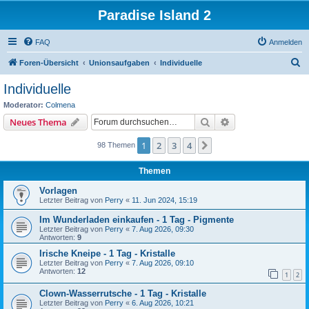
Paradise Island 2
FAQ
Anmelden
S
Foren-Übersicht
Unionsaufgaben
Individuelle
u
Individuelle
c
Moderator:
Colmena
h
Suche
Erweiterte Suche
Neues Thema
e
1
2
3
4
Nächste
98 Themen
Themen
Vorlagen
Letzter Beitrag von
Perry
«
11. Jun 2024, 15:19
Im Wunderladen einkaufen - 1 Tag - Pigmente
Letzter Beitrag von
Perry
«
7. Aug 2026, 09:30
Antworten:
9
Irische Kneipe - 1 Tag - Kristalle
Letzter Beitrag von
Perry
«
7. Aug 2026, 09:10
Antworten:
12
1
2
Clown-Wasserrutsche - 1 Tag - Kristalle
Letzter Beitrag von
Perry
«
6. Aug 2026, 10:21