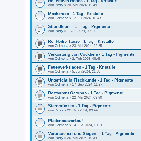
Re: Heißes Rodeo - 1 Tag - Kristalle
von
Perry
»
20. Mai 2024, 15:49
Maskerade - 1 Tag - Kristalle
von
Colmena
»
12. Jul 2024, 10:43
Strandkram - 1 - Tag - Pigmente
von
Perry
»
1. Okt 2024, 09:57
Re: Heiße Tänze - 1 Tag - Kristalle
von
Colmena
»
23. Mai 2024, 22:25
Verkostung von Cocktails - 1 Tag - Pigmente
von
Colmena
»
2. Feb 2025, 08:43
Feuerwerksladen - 1 Tag - Kristalle
von
Colmena
»
5. Jun 2024, 21:33
Unterricht in Fischkunde - 1 Tag - Pigmente
von
Colmena
»
17. Sep 2024, 11:27
Restaurant Octopus - 1 Tag - Pigmente
von
Colmena
»
22. Mai 2024, 09:50
Sternmünzen - 1 Tag - Pigmente
von
Perry
»
22. Sep 2024, 09:44
Plattenausverkauf
von
Colmena
»
14. Okt 2024, 10:51
Verbrauchen und Siegen! - 1 Tag - Pigmente
von
Perry
»
26. Mai 2024, 19:34