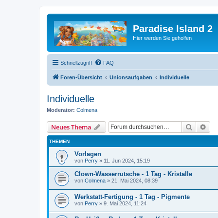
Paradise Island 2
Hier werden Sie geholfen
Schnellzugriff
FAQ
Foren-Übersicht
Unionsaufgaben
Individuelle
Individuelle
Moderator:
Colmena
Suche
Erw
Neues Thema
THEMEN
Vorlagen
von
Perry
»
11. Jun 2024, 15:19
Clown-Wasserrutsche - 1 Tag - Kristalle
von
Colmena
»
21. Mai 2024, 08:39
Werkstatt-Fertigung - 1 Tag - Pigmente
von
Perry
»
9. Mai 2024, 11:24