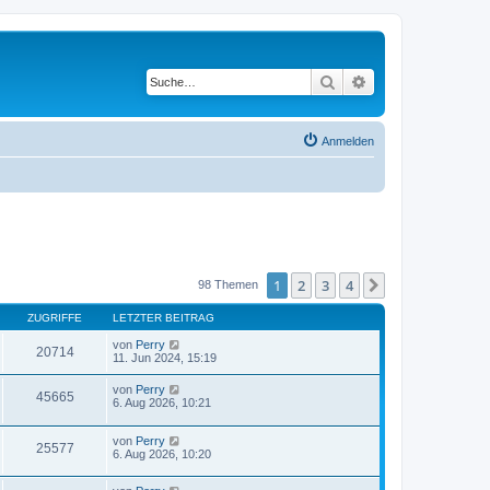
Suche
Erweiterte Suche
Anmelden
1
2
3
4
Nächste
98 Themen
ZUGRIFFE
LETZTER BEITRAG
von
Perry
20714
11. Jun 2024, 15:19
von
Perry
45665
6. Aug 2026, 10:21
von
Perry
25577
6. Aug 2026, 10:20