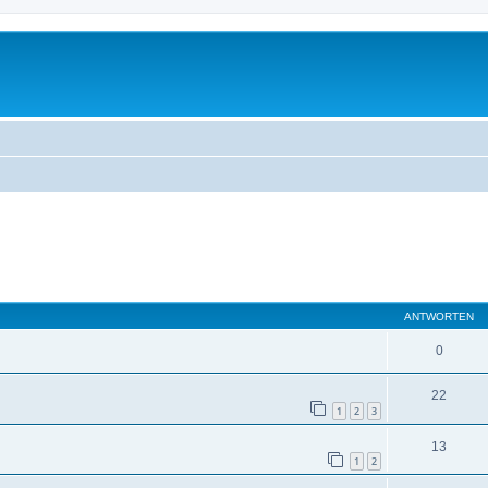
eiterte Suche
ANTWORTEN
0
22
1
2
3
13
1
2