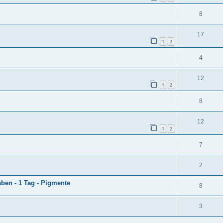
8
17
1
2
4
12
1
2
8
12
1
2
7
2
ben - 1 Tag - Pigmente
8
3