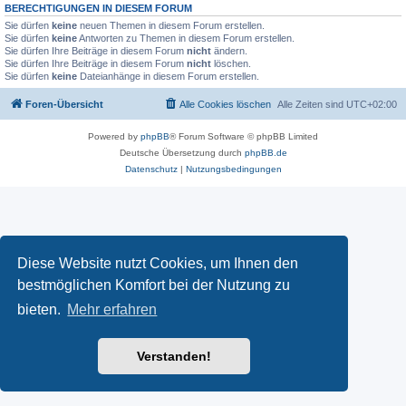
BERECHTIGUNGEN IN DIESEM FORUM
Sie dürfen
keine
neuen Themen in diesem Forum erstellen.
Sie dürfen
keine
Antworten zu Themen in diesem Forum erstellen.
Sie dürfen Ihre Beiträge in diesem Forum
nicht
ändern.
Sie dürfen Ihre Beiträge in diesem Forum
nicht
löschen.
Sie dürfen
keine
Dateianhänge in diesem Forum erstellen.
Foren-Übersicht
Alle Cookies löschen
Alle Zeiten sind
UTC+02:00
Powered by
phpBB
® Forum Software © phpBB Limited
Deutsche Übersetzung durch
phpBB.de
Datenschutz
|
Nutzungsbedingungen
Diese Website nutzt Cookies, um Ihnen den
bestmöglichen Komfort bei der Nutzung zu
bieten.
Mehr erfahren
Verstanden!