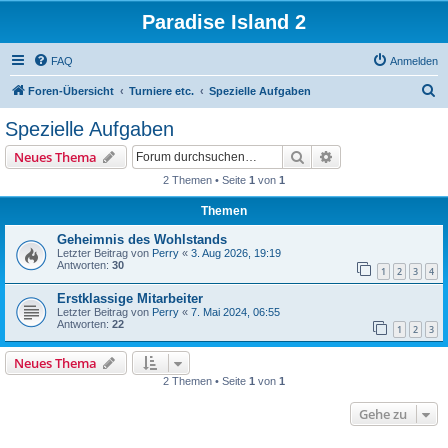
Paradise Island 2
FAQ
Anmelden
S
Foren-Übersicht
Turniere etc.
Spezielle Aufgaben
u
Spezielle Aufgaben
c
Suche
Erweiterte Suche
Neues Thema
h
2 Themen • Seite
1
von
1
e
Themen
Geheimnis des Wohlstands
Letzter Beitrag von
Perry
«
3. Aug 2026, 19:19
Antworten:
30
1
2
3
4
Erstklassige Mitarbeiter
Letzter Beitrag von
Perry
«
7. Mai 2024, 06:55
Antworten:
22
1
2
3
Neues Thema
2 Themen • Seite
1
von
1
Gehe zu