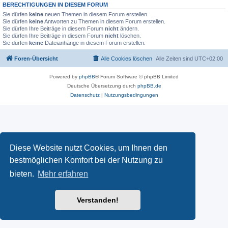
BERECHTIGUNGEN IN DIESEM FORUM
Sie dürfen
keine
neuen Themen in diesem Forum erstellen.
Sie dürfen
keine
Antworten zu Themen in diesem Forum erstellen.
Sie dürfen Ihre Beiträge in diesem Forum
nicht
ändern.
Sie dürfen Ihre Beiträge in diesem Forum
nicht
löschen.
Sie dürfen
keine
Dateianhänge in diesem Forum erstellen.
Foren-Übersicht
Alle Cookies löschen
Alle Zeiten sind
UTC+02:00
Powered by
phpBB
® Forum Software © phpBB Limited
Deutsche Übersetzung durch
phpBB.de
Datenschutz
|
Nutzungsbedingungen
Diese Website nutzt Cookies, um Ihnen den
bestmöglichen Komfort bei der Nutzung zu
bieten.
Mehr erfahren
Verstanden!