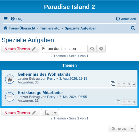
Paradise Island 2
FAQ
Anmelden
S
Foren-Übersicht
Turniere etc.
Spezielle Aufgaben
u
Spezielle Aufgaben
c
Suche
Erweiterte Suche
Neues Thema
h
2 Themen • Seite
1
von
1
e
Themen
Geheimnis des Wohlstands
Letzter Beitrag von
Perry
«
3. Aug 2026, 19:19
Antworten:
30
1
2
3
4
Erstklassige Mitarbeiter
Letzter Beitrag von
Perry
«
7. Mai 2024, 06:55
Antworten:
22
1
2
3
Neues Thema
2 Themen • Seite
1
von
1
Gehe zu