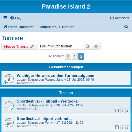
Paradise Island 2
FAQ
Anmelden
S
Foren-Übersicht
Turniere etc.
Turniere
u
Turniere
c
Suche
Erweiterte Suche
Neues Thema
h
e
1
2
Vorherige
32 Themen
Bekanntmachungen
Wichtiger Hinweis zu den Turnieraufgaben
Letzter Beitrag von
Paloma Jane
«
16. Jul 2026, 09:49
Antworten:
1
Themen
Sportfestival - Fußball - Weltpokal
Letzter Beitrag von
Perry
«
26. Jul 2024, 19:37
Antworten:
15
1
2
Sportfestival - Sport verbindet
Letzter Beitrag von
Perry
«
17. Jul 2024, 11:09
Antworten:
19
1
2