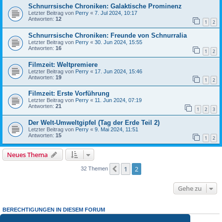
Schnurrsische Chroniken: Galaktische Prominenz
Letzter Beitrag von
Perry
«
7. Jul 2024, 10:17
Antworten:
12
1
2
Schnurrsische Chroniken: Freunde von Schnurralia
Letzter Beitrag von
Perry
«
30. Jun 2024, 15:55
Antworten:
16
1
2
Filmzeit: Weltpremiere
Letzter Beitrag von
Perry
«
17. Jun 2024, 15:46
Antworten:
19
1
2
Filmzeit: Erste Vorführung
Letzter Beitrag von
Perry
«
11. Jun 2024, 07:19
Antworten:
21
1
2
3
Der Welt-Umweltgipfel (Tag der Erde Teil 2)
Letzter Beitrag von
Perry
«
9. Mai 2024, 11:51
Antworten:
15
1
2
Neues Thema
1
2
Vorherige
32 Themen
Gehe zu
BERECHTIGUNGEN IN DIESEM FORUM
Sie dürfen
keine
neuen Themen in diesem Forum erstellen.