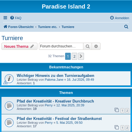
Paradise Island 2
FAQ
Anmelden
S
Foren-Übersicht
Turniere etc.
Turniere
u
Turniere
c
Suche
Erweiterte Suche
Neues Thema
h
e
1
2
Nächste
32 Themen
Bekanntmachungen
Wichtiger Hinweis zu den Turnieraufgaben
Letzter Beitrag von
Paloma Jane
«
16. Jul 2026, 09:49
Antworten:
1
Themen
Pfad der Kreativität - Kreativer Durchbruch
Letzter Beitrag von
Perry
«
12. Mai 2025, 20:39
Antworten:
19
1
2
Pfad der Kreativität - Festival der Straßenkunst
Letzter Beitrag von
Perry
«
5. Mai 2025, 09:50
Antworten:
17
1
2