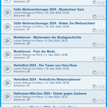
Antworten:
17
1
2
Süße Weihnachtsmagie 2024 - Mysteriöser Gast
Letzter Beitrag von
Perry
«
25. Dez 2024, 10:34
Antworten:
18
1
2
Süße Weihnachtsmagie 2024 - Retten Sie Weihnachten!
Letzter Beitrag von
Perry
«
18. Dez 2024, 16:59
Antworten:
17
1
2
Modeforum - Meilenstein der Modegeschichte
Letzter Beitrag von
Perry
«
9. Dez 2024, 18:21
Antworten:
19
1
2
Modeforum - Puls der Mode
Letzter Beitrag von
Perry
«
1. Dez 2024, 16:06
Antworten:
17
1
2
Herbstfest 2024 - Der Traum von Oma Rose
Letzter Beitrag von
Perry
«
25. Nov 2024, 13:52
Antworten:
19
1
2
Herbstfest 2024 - Herbstliche Metamorphosen
Letzter Beitrag von
Perry
«
17. Nov 2024, 09:36
Antworten:
17
1
2
Halloween-Märchen 2024 - Untote gegen Zauberer
Letzter Beitrag von
Perry
«
2. Nov 2024, 10:12
Antworten:
19
1
2