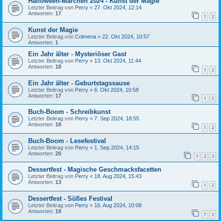
Halloween-Märchen 2024 - Kunst der Magie
Letzter Beitrag von
Perry
«
27. Okt 2024, 12:14
Antworten:
17
1
2
Kunst der Magie
Letzter Beitrag von
Colmena
«
22. Okt 2024, 10:57
Antworten:
1
Ein Jahr älter - Mysteriöser Gast
Letzter Beitrag von
Perry
«
13. Okt 2024, 11:44
Antworten:
18
1
2
Ein Jahr älter - Geburtstagssause
Letzter Beitrag von
Perry
«
6. Okt 2024, 10:58
Antworten:
17
1
2
Buch-Boom - Schreibkunst
Letzter Beitrag von
Perry
«
7. Sep 2024, 18:55
Antworten:
18
1
2
Buch-Boom - Lesefestival
Letzter Beitrag von
Perry
«
1. Sep 2024, 14:15
Antworten:
20
1
2
3
Dessertfest - Magische Geschmacksfacetten
Letzter Beitrag von
Perry
«
18. Aug 2024, 15:43
Antworten:
13
1
2
Dessertfest - Süßes Festival
Letzter Beitrag von
Perry
«
16. Aug 2024, 10:08
Antworten:
19
1
2