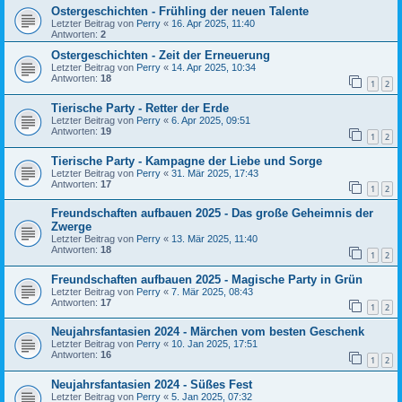
Ostergeschichten - Frühling der neuen Talente
Letzter Beitrag von
Perry
«
16. Apr 2025, 11:40
Antworten:
2
Ostergeschichten - Zeit der Erneuerung
Letzter Beitrag von
Perry
«
14. Apr 2025, 10:34
Antworten:
18
1
2
Tierische Party - Retter der Erde
Letzter Beitrag von
Perry
«
6. Apr 2025, 09:51
Antworten:
19
1
2
Tierische Party - Kampagne der Liebe und Sorge
Letzter Beitrag von
Perry
«
31. Mär 2025, 17:43
Antworten:
17
1
2
Freundschaften aufbauen 2025 - Das große Geheimnis der
Zwerge
Letzter Beitrag von
Perry
«
13. Mär 2025, 11:40
Antworten:
18
1
2
Freundschaften aufbauen 2025 - Magische Party in Grün
Letzter Beitrag von
Perry
«
7. Mär 2025, 08:43
Antworten:
17
1
2
Neujahrsfantasien 2024 - Märchen vom besten Geschenk
Letzter Beitrag von
Perry
«
10. Jan 2025, 17:51
Antworten:
16
1
2
Neujahrsfantasien 2024 - Süßes Fest
Letzter Beitrag von
Perry
«
5. Jan 2025, 07:32