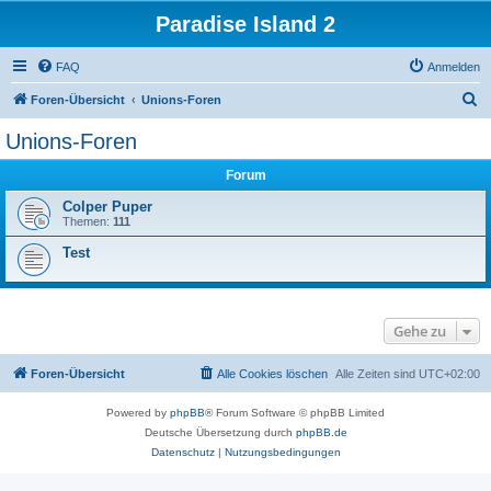
Paradise Island 2
FAQ
Anmelden
S
Foren-Übersicht
Unions-Foren
u
Unions-Foren
c
Forum
h
e
Colper Puper
Themen:
111
Test
Gehe zu
Foren-Übersicht
Alle Cookies löschen
Alle Zeiten sind
UTC+02:00
Powered by
phpBB
® Forum Software © phpBB Limited
Deutsche Übersetzung durch
phpBB.de
Datenschutz
|
Nutzungsbedingungen