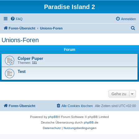
Paradise Island 2
FAQ
Anmelden
S
Foren-Übersicht
Unions-Foren
u
Unions-Foren
c
Forum
h
e
Colper Puper
Themen:
111
Test
Gehe zu
Foren-Übersicht
Alle Cookies löschen
Alle Zeiten sind
UTC+02:00
Powered by
phpBB
® Forum Software © phpBB Limited
Deutsche Übersetzung durch
phpBB.de
Datenschutz
|
Nutzungsbedingungen