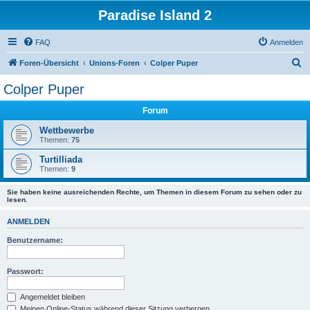
Paradise Island 2
FAQ
Anmelden
S
Foren-Übersicht
Unions-Foren
Colper Puper
u
Colper Puper
c
Forum
h
e
Wettbewerbe
Themen:
75
Turtilliada
Themen:
9
Sie haben keine ausreichenden Rechte, um Themen in diesem Forum zu sehen oder zu
lesen.
ANMELDEN
Benutzername:
Passwort:
Angemeldet bleiben
Meinen Online-Status während dieser Sitzung verbergen